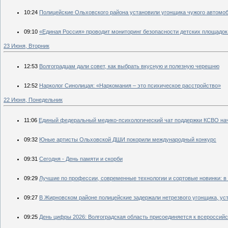
10:24
Полицейские Ольховского района установили угонщика чужого автомо
09:10
«Единая Россия» проводит мониторинг безопасности детских площадок 
23 Июня, Вторник
12:53
Волгоградцам дали совет, как выбрать вкусную и полезную черешню
12:52
Нарколог Синолицая: «Наркомания – это психическое расстройство»
22 Июня, Понедельник
11:06
Единый федеральный медико-психологический чат поддержки КСВО начи
09:32
Юные артисты Ольховской ДШИ покорили международный конкурс
09:31
Сегодня - День памяти и скорби
09:29
Лучшие по профессии, современные технологии и сортовые новинки: в
09:27
В Жирновском районе полицейские задержали нетрезвого угонщика, у
09:25
День цифры 2026: Волгоградская область присоединяется к всероссий