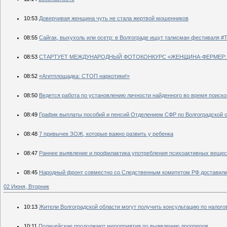
10:53
Доверчивая женщина чуть не стала жертвой мошенников
08:55
Сайгак, выхухоль или осетр: в Волгограде ищут талисман фестиваля #
08:53
СТАРТУЕТ МЕЖДУНАРОДНЫЙ ФОТОКОНКУРС «ЖЕНЩИНА-ФЕРМЕР:
08:52
«Агитплощадка: СТОП наркотики!»
08:50
Ведется работа по установлению личности найденного во время поиск
08:49
График выплаты пособий и пенсий Отделением СФР по Волгоградской о
08:48
7 привычек ЗОЖ, которые важно развить у ребенка
08:47
Раннее выявление и профилактика употребления психоактивных вещес
08:45
Народный фронт совместно со Следственным комитетом РФ доставили
02 Июня, Вторник
10:13
Жители Волгоградской области могут получить консультацию по нало
10:11
Полицейские продолжают мероприятия по выявлению дропперов