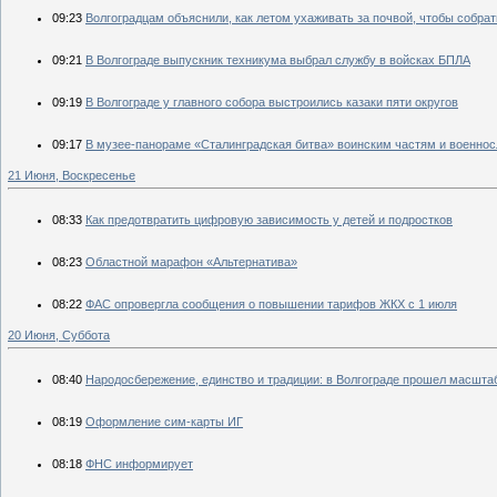
09:23
Волгоградцам объяснили, как летом ухаживать за почвой, чтобы собра
09:21
В Волгограде выпускник техникума выбрал службу в войсках БПЛА
09:19
В Волгограде у главного собора выстроились казаки пяти округов
09:17
В музее-панораме «Сталинградская битва» воинским частям и военн
21 Июня, Воскресенье
08:33
Как предотвратить цифровую зависимость у детей и подростков
08:23
Областной марафон «Альтернатива»
08:22
ФАС опровергла сообщения о повышении тарифов ЖКХ с 1 июля
20 Июня, Суббота
08:40
Народосбережение, единство и традиции: в Волгограде прошел масш
08:19
Оформление сим-карты ИГ
08:18
ФНС информирует