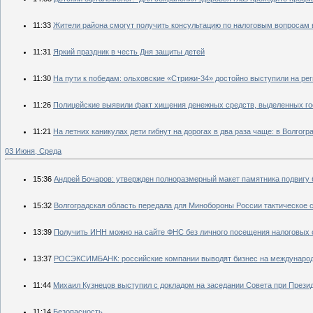
11:33
Жители района смогут получить консультацию по налоговым вопросам
11:31
Яркий праздник в честь Дня защиты детей
11:30
На пути к победам: ольховские «Стрижи-34» достойно выступили на ре
11:26
Полицейские выявили факт хищения денежных средств, выделенных го
11:21
На летних каникулах дети гибнут на дорогах в два раза чаще: в Волгогр
03 Июня, Среда
15:36
Андрей Бочаров: утвержден полноразмерный макет памятника подвигу
15:32
Волгоградская область передала для Минобороны России тактическое
13:39
Получить ИНН можно на сайте ФНС без личного посещения налоговых 
13:37
РОСЭКСИМБАНК: российские компании выводят бизнес на международ
11:44
Михаил Кузнецов выступил с докладом на заседании Совета при Прези
11:14
Безопасность