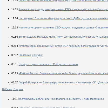
12:16
Более 100 тысяч тонн волгоградской кукурузы отправилось на экспорт 
12:15
Комплекс мер поддержки участников СВО и членов их семей в Волгогр
12:14
Не позднее 15 июля необходимо уплатить НДФЛ с доходов, полученных 
12:13
Новые категории участников СВО получат поддержку фонда «Защитни
09:56
Волгоградские молодые мамы получают региональную выплату на пер
09:54
«Ребята здесь наши нужны»: атаки ВСУ побудили волгоградца вступить
08:32
Внимание, конкурс!
08:31
Пройдут торжества в честь Собора всех святых,
08:29
«Работа России. Время возможностей»: Волгоградская область готови
08:27
Андрей Бочаров — Александру Колесниченко и коллективу СП «Донское
16 Июня, Вторник
11:51
Волгоградцам объяснили, как правильно выбирать и есть мороженое