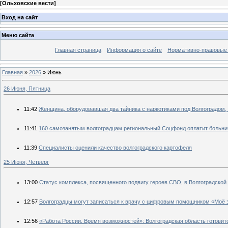
[
Ольховские вести
]
Вход на сайт
Меню сайта
Главная страница
Информация о сайте
Нормативно-правовые
Главная
»
2026
»
Июнь
26 Июня, Пятница
11:42
Женщина, оборудовавшая два тайника с наркотиками под Волгоградом,
11:41
160 самозанятым волгоградцам региональный Соцфонд оплатит больн
11:39
Специалисты оценили качество волгоградского картофеля
25 Июня, Четверг
13:00
Статус комплекса, посвященного подвигу героев СВО, в Волгоградской
12:57
Волгоградцы могут записаться к врачу с цифровым помощником «Моё 
12:56
«Работа России. Время возможностей»: Волгоградская область готови