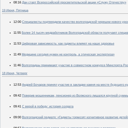
08:16
Дан старт Всероссийской просветительской акции «Служу Отечеству»
19 Июня, Пятница
12:00
Специалисты подтвердили качество волгоградской черешни нового уро
11:55
Более 14 тысяч медработников Волгоградской области получают специ
11:53
Цифровая зависимость: как гаджеты влияют на наше здоровье
11:49
Медицине сегодня нужен не контроль, а этическая экспертиза»
11:46
Волгоградцы принимают участие в совместном конкурсе Минспорта Ро
18 Июня, Четверг
12:53
Андрей Бочаров принял участие в закладке камня на месте будущего к
09:42
Поверив мошенникам, пенсионер из Волжского лишался крупной суммы
09:41
С верой в победу: история солдата
09:00
Волгоградский педиатр: «Гаджеты тормозят когнитивное развитие детей