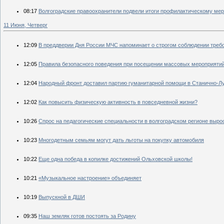
08:17
Волгоградские правоохранители подвели итоги профилактическому ме
11 Июня, Четверг
12:09
В преддверии Дня России МЧС напоминает о строгом соблюдении треб
12:05
Правила безопасного поведения при посещении массовых мероприяти
12:04
Народный фронт доставил партию гуманитарной помощи в Станично-Л
12:02
Как повысить физическую активность в повседневной жизни?
10:26
Спрос на педагогические специальности в волгоградском регионе выро
10:23
Многодетным семьям могут дать льготы на покупку автомобиля
10:22
Еще одна победа в копилке достижений Ольховской школы!
10:21
«Музыкальное настроение» объединяет
10:19
Выпускной в ДШИ
09:35
Наш земляк готов постоять за Родину