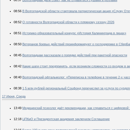
08:57
Волгоградцам дали совет, как не отравиться сушами и роллами
08:56
В Волгоградской области стартовала патриотическая акция «Служу От
08:52
О готовности Волгоградской области к пляжному сезону-2026
08:51
Историко-образовательный конкурс «История Калининграда в лицах»
08:50
Ветеранов боевых действий проинформируют о господдержке в СберБ
08:45
Волгоградцам рассказали о порядке действий при ракетной опасности
08:42
Какие шаги стоит предпринять, если возникли сложности со входом в а
08:40
Волгоградский офтальмолог: «Переписка в телефоне в течение 2-х ча
08:38
1,5 млн рублей региональный Соцфонд перечислил за услуги по сурд
17 Июня, Среда
13:49
Медицинский психолог даёт рекомендации, как справиться с цифровой
12:18
ЦПКиО и Президентская академия заключили Соглашение