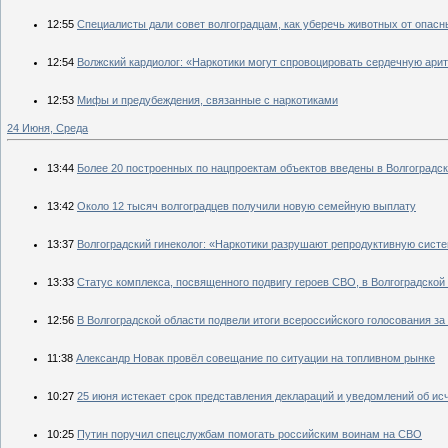
12:55
Специалисты дали совет волгоградцам, как уберечь животных от опас
12:54
Волжский кардиолог: «Наркотики могут спровоцировать сердечную ари
12:53
Мифы и предубеждения, связанные с наркотиками
24 Июня, Среда
13:44
Более 20 построенных по нацпроектам объектов введены в Волгоградск
13:42
Около 12 тысяч волгоградцев получили новую семейную выплату
13:37
Волгоградский гинеколог: «Наркотики разрушают репродуктивную сист
13:33
Статус комплекса, посвященного подвигу героев СВО, в Волгоградской
12:56
В Волгоградской области подвели итоги всероссийского голосования за
11:38
Александр Новак провёл совещание по ситуации на топливном рынке
10:27
25 июня истекает срок представления деклараций и уведомлений об и
10:25
Путин поручил спецслужбам помогать российским воинам на СВО