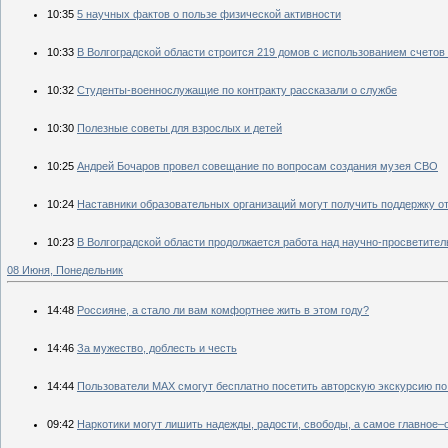
10:35
5 научных фактов о пользе физической активности
10:33
В Волгоградской области строится 219 домов с использованием счетов
10:32
Студенты-военнослужащие по контракту рассказали о службе
10:30
Полезные советы для взрослых и детей
10:25
Андрей Бочаров провел совещание по вопросам создания музея СВО
10:24
Наставники образовательных организаций могут получить поддержку 
10:23
В Волгоградской области продолжается работа над научно-просветител
08 Июня, Понедельник
14:48
Россияне, а стало ли вам комфортнее жить в этом году?
14:46
За мужество, доблесть и честь
14:44
Пользователи МАХ смогут бесплатно посетить авторскую экскурсию по
09:42
Наркотики могут лишить надежды, радости, свободы, а самое главное–