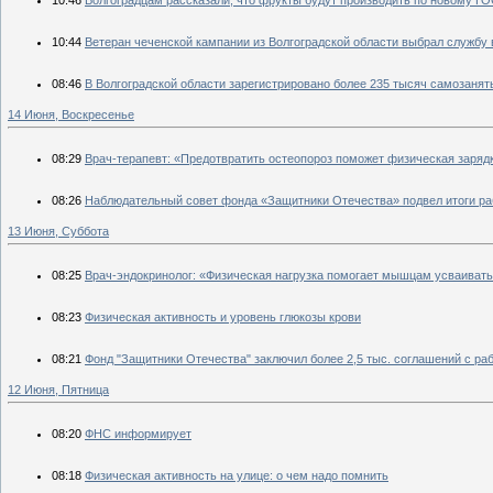
10:46
Волгоградцам рассказали, что фрукты будут производить по новому Г
10:44
Ветеран чеченской кампании из Волгоградской области выбрал службу
08:46
В Волгоградской области зарегистрировано более 235 тысяч самозанят
14 Июня, Воскресенье
08:29
Врач-терапевт: «Предотвратить остеопороз поможет физическая заряд
08:26
Наблюдательный совет фонда «Защитники Отечества» подвел итоги ра
13 Июня, Суббота
08:25
Врач-эндокринолог: «Физическая нагрузка помогает мышцам усваивать 
08:23
Физическая активность и уровень глюкозы крови
08:21
Фонд "Защитники Отечества" заключил более 2,5 тыс. соглашений с р
12 Июня, Пятница
08:20
ФНС информирует
08:18
Физическая активность на улице: о чем надо помнить