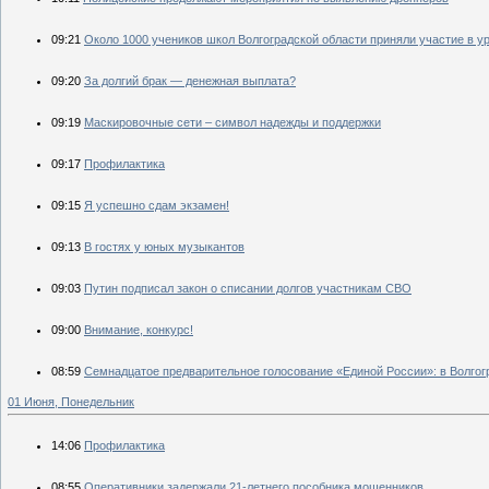
09:21
Около 1000 учеников школ Волгоградской области приняли участие в у
09:20
За долгий брак — денежная выплата?
09:19
Маскировочные сети – символ надежды и поддержки
09:17
Профилактика
09:15
Я успешно сдам экзамен!
09:13
В гостях у юных музыкантов
09:03
Путин подписал закон о списании долгов участникам СВО
09:00
Внимание, конкурс!
08:59
Семнадцатое предварительное голосование «Единой России»: в Волгог
01 Июня, Понедельник
14:06
Профилактика
08:55
Оперативники задержали 21-летнего пособника мошенников