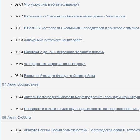
09:09
Что нужно знать об автоштрафах?
09:07
Школьники из Ольховки побывали в легендарном Севастополе
09:01
В ВолгГТУ чествовали школьников – победителей и призеров олимпиад
08:58
«Лазурный» встречает наших ребят!
08:54
Работают с душой и искренним желанием помочь
08:50
«С гордостью защищаю свою Родину»
08:49
Внеси свой вклад в благоустройство района
07 Июня, Воскресенье
08:44
Жители Волгоградской области могут предложить свои идеи игр и игру
08:43
Проверить и оплатить налоговую задолженность несовершеннолетних д
06 Июня, Суббота
08:41
«Работа России. Время возможностей»: Волгоградская область готови