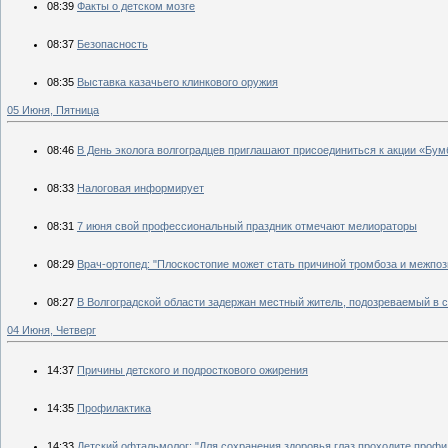
08:39
Факты о детском мозге
08:37
Безопасность
08:35
Выставка казачьего клинкового оружия
05 Июня, Пятница
08:46
В День эколога волгоградцев приглашают присоединиться к акции «Бум
08:33
Налоговая информирует
08:31
7 июня свой профессиональный праздник отмечают мелиораторы
08:29
Врач-ортопед: "Плоскостопие может стать причиной тромбоза и межпо
08:27
В Волгоградской области задержан местный житель, подозреваемый в 
04 Июня, Четверг
14:37
Причины детского и подросткового ожирения
14:35
Профилактика
14:33
Детский офтальмолог: "Для сохранения здоровья глаз проходите проф