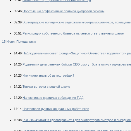
09:47
Объявлен старт премии «Совесть» 2026 года
09:46
Простые, но эффективные правила цифровой гигиены
09:39
Волгоградские полицейские задержали курьера мошенников, похищавше
08:51
Регистрация собственного бизнеса является ответственным шагом
15 Июня, Понедельник
14:46
Наблюдательный совет фонда «Защитники Отечества» подвел итоги ра
14:25
Родители и дети раненых бойцов СВО смогут брать отпуск одновремен
14:23
Что нужно знать об автоштрафах?
14:22
Теплая встреча в родной школе
14:20
Напомнила о правилах соблюдения ПДД
14:14
Чествовали лучших социальных работников
10:48
РОСЭКСИМБАНК сделал расчеты для экспортеров быстрее и выгоднее