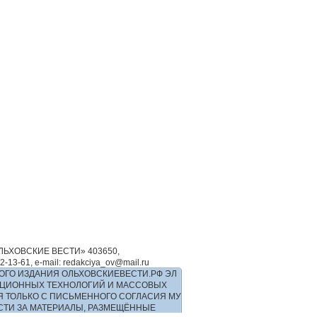
ЬХОВСКИЕ ВЕСТИ» 403650,
-61, e-mail: redakciya_ov@mail.ru
ОГО ИЗДАНИЯ ОЛЬХОВСКИЕВЕСТИ.РФ ЭЛ
РМАЦИОННЫХ ТЕХНОЛОГИЙ И МАССОВЫХ
Я ТОЛЬКО С ПИСЬМЕННОГО СОГЛАСИЯ МУ
ОСТИ ЗА МАТЕРИАЛЫ, РАЗМЕЩЁННЫЕ