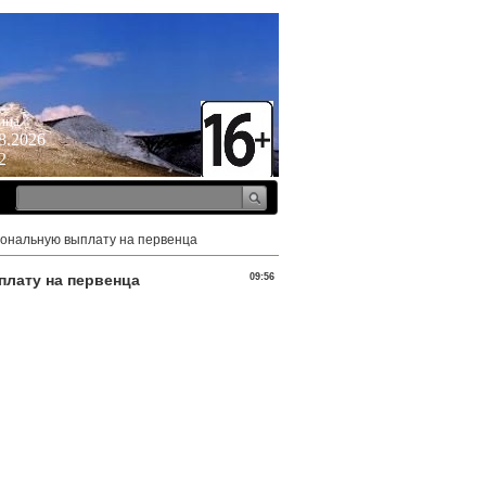
ица
8.2026
2
иональную выплату на первенца
лату на первенца
09:56