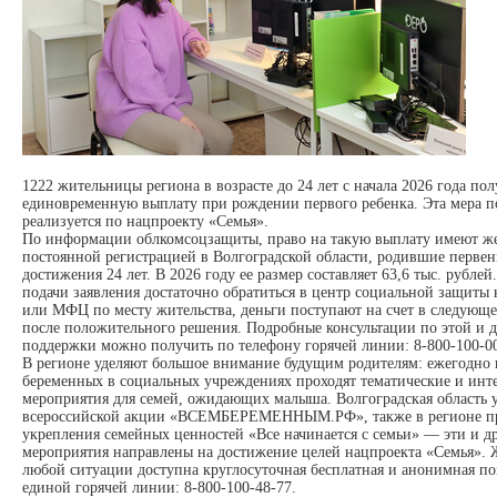
1222 жительницы региона в возрасте до 24 лет с начала 2026 года по
единовременную выплату при рождении первого ребенка. Эта мера 
реализуется по нацпроекту «Семья».
По информации облкомсоцзащиты, право на такую выплату имеют 
постоянной регистрацией в Волгоградской области, родившие первен
достижения 24 лет. В 2026 году ее размер составляет 63,6 тыс. рублей
подачи заявления достаточно обратиться в центр социальной защиты 
или МФЦ по месту жительства, деньги поступают на счет в следующ
после положительного решения. Подробные консультации по этой и 
поддержки можно получить по телефону горячей линии: 8-800-100-00
В регионе уделяют большое внимание будущим родителям: ежегодно
беременных в социальных учреждениях проходят тематические и инт
мероприятия для семей, ожидающих малыша. Волгоградская область у
всероссийской акции «ВСЕМБЕРЕМЕННЫМ.РФ», также в регионе пр
укрепления семейных ценностей «Все начинается с семьи» — эти и д
мероприятия направлены на достижение целей нацпроекта «Семья».
любой ситуации доступна круглосуточная бесплатная и анонимная п
единой горячей линии: 8-800-100-48-77.