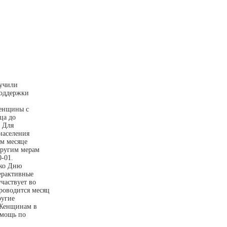
лучили
поддержки
женщины с
ца до
. Для
населения
ем месяце
другим мерам
-01.
 ко Дню
ерактивные
частвует во
оводится месяц
ругие
 Женщинам в
омощь по