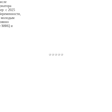
исле
рнатора
ер: с 2025
беременности,
а молодым
тоянно
ые МФЦ и