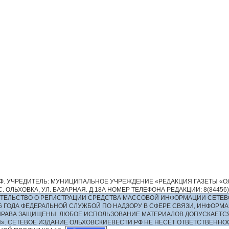
. УЧРЕДИТЕЛЬ: МУНИЦИПАЛЬНОЕ УЧРЕЖДЕНИЕ «РЕДАКЦИЯ ГАЗЕТЫ «ОЛ
 ОЛЬХОВКА, УЛ. БАЗАРНАЯ. Д.18А НОМЕР ТЕЛЕФОНА РЕДАКЦИИ: 8(84456)2-13
ИДЕТЕЛЬСТВО О РЕГИСТРАЦИИ СРЕДСТВА МАССОВОЙ ИНФОРМАЦИИ СЕТЕВ
016 ГОДА ФЕДЕРАЛЬНОЙ СЛУЖБОЙ ПО НАДЗОРУ В СФЕРЕ СВЯЗИ, ИНФО
ПРАВА ЗАЩИЩЕНЫ. ЛЮБОЕ ИСПОЛЬЗОВАНИЕ МАТЕРИАЛОВ ДОПУСКАЕТС
И». СЕТЕВОЕ ИЗДАНИЕ ОЛЬХОВСКИЕВЕСТИ.РФ НЕ НЕСЁТ ОТВЕТСТВЕНН