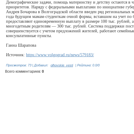
Демографические задачи, помощь материнству и детству остаются в ч
приоритетов. Наряду с федеральными выплатами по инициативе губе
Андрея Бочарова в Волгоградской области введен ряд региональных м
года будущим мамам-студенткам очной формы, вставшим на учет по 
предоставляют единовременную выплату в размере 100 тыс. рублей, 
многодетным родителям — 300 тыс. рублей. Система поддержки пос
совершенствуется с учетом предложений жителей, работают семейн
консультативные пункты.
Ганна Шарапова
Источник:
https://www.volgograd.ru/news/579183/
Просмотров
:
73
|
Добавил
:
olhovskie_vesti
|
Рейтинг
:
0.0
/
0
Всего комментариев
:
0