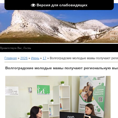
Версия для слабовидящих
 
Пятн
07.0
09:2
Приветствую Вас
,
Гость
Главная
»
2026
»
Июнь
»
17
» Волгоградские молодые мамы получают рег
Волгоградские молодые мамы получают региональную вып