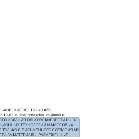
ЬХОВСКИЕ ВЕСТИ» 403650,
-61, e-mail: redakciya_ov@mail.ru
ОГО ИЗДАНИЯ ОЛЬХОВСКИЕВЕСТИ.РФ ЭЛ
РМАЦИОННЫХ ТЕХНОЛОГИЙ И МАССОВЫХ
Я ТОЛЬКО С ПИСЬМЕННОГО СОГЛАСИЯ МУ
ОСТИ ЗА МАТЕРИАЛЫ, РАЗМЕЩЁННЫЕ