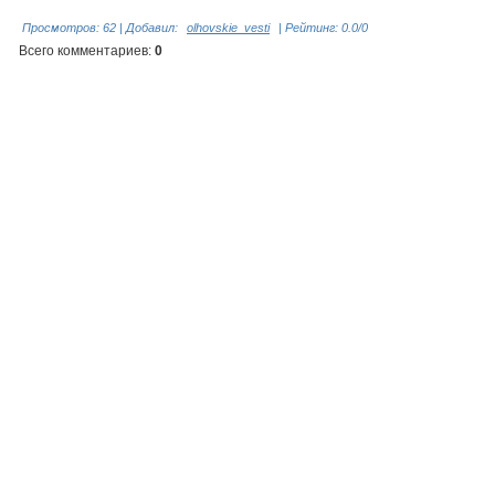
Просмотров
:
62
|
Добавил
:
olhovskie_vesti
|
Рейтинг
:
0.0
/
0
Всего комментариев
:
0