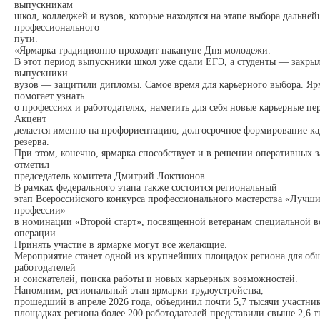
выпускникам
школ, колледжей и вузов, которые находятся на этапе выбора дальне
профессионального
пути.
«Ярмарка традиционно проходит накануне Дня молодежи.
В этот период выпускники школ уже сдали ЕГЭ, а студенты — закрыл
выпускники
вузов — защитили дипломы. Самое время для карьерного выбора. Яр
помогает узнать
о профессиях и работодателях, наметить для себя новые карьерные пе
Акцент
делается именно на профориентацию, долгосрочное формирование ка
резерва.
При этом, конечно, ярмарка способствует и в решении оперативных 
отметил
председатель комитета Дмитрий Локтионов.
В рамках федерального этапа также состоится региональный
этап Всероссийского конкурса профессионального мастерства «Лучш
профессии»
в номинации «Второй старт», посвященной ветеранам специальной 
операции.
Принять участие в ярмарке могут все желающие.
Мероприятие станет одной из крупнейших площадок региона для об
работодателей
и соискателей, поиска работы и новых карьерных возможностей.
Напомним, региональный этап ярмарки трудоустройства,
прошедший в апреле 2026 года, объединил почти 5,7 тысячи участник
площадках региона более 200 работодателей представили свыше 2,6 т