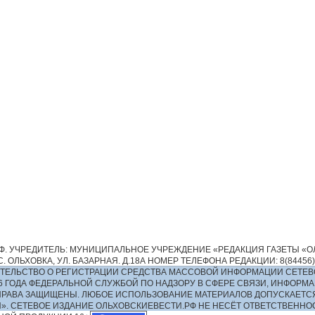
. УЧРЕДИТЕЛЬ: МУНИЦИПАЛЬНОЕ УЧРЕЖДЕНИЕ «РЕДАКЦИЯ ГАЗЕТЫ «ОЛ
 ОЛЬХОВКА, УЛ. БАЗАРНАЯ. Д.18А НОМЕР ТЕЛЕФОНА РЕДАКЦИИ: 8(84456)2-13
ИДЕТЕЛЬСТВО О РЕГИСТРАЦИИ СРЕДСТВА МАССОВОЙ ИНФОРМАЦИИ СЕТЕВ
016 ГОДА ФЕДЕРАЛЬНОЙ СЛУЖБОЙ ПО НАДЗОРУ В СФЕРЕ СВЯЗИ, ИНФО
ПРАВА ЗАЩИЩЕНЫ. ЛЮБОЕ ИСПОЛЬЗОВАНИЕ МАТЕРИАЛОВ ДОПУСКАЕТС
И». СЕТЕВОЕ ИЗДАНИЕ ОЛЬХОВСКИЕВЕСТИ.РФ НЕ НЕСЁТ ОТВЕТСТВЕНН