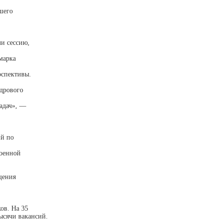
йшего
и сессию,
марка
рспективы.
дрового
задач», —
ий по
военной
щения
ов. На 35
ысячи вакансий.