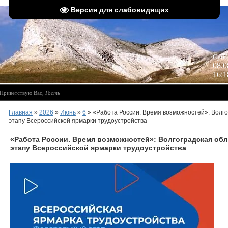
Версия для слабовидящих
 
Субб
08.0
16:1
Приветствую Вас
,
Гость
Главная
»
2026
»
Июнь
»
6
» «Работа России. Время возможностей»: Волго
этапу Всероссийской ярмарки трудоустройства
«Работа России. Время возможностей»: Волгоградская об
этапу Всероссийской ярмарки трудоустройства