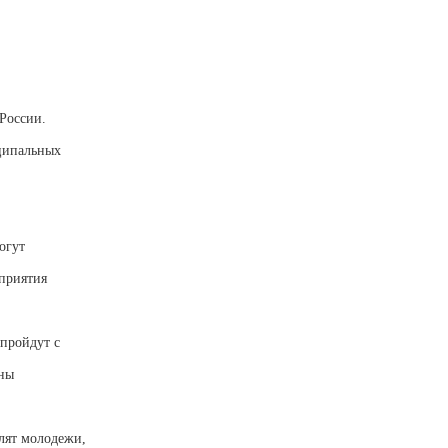
России.
ципальных
огут
дприятия
 пройдут с
аны
лят молодежи,