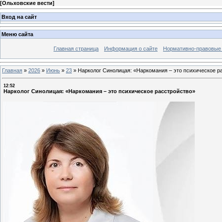
[
Ольховские вести
]
Вход на сайт
Меню сайта
Главная страница
Информация о сайте
Нормативно-правовые
Главная
»
2026
»
Июнь
»
23
»
Нарколог Синолицая: «Наркомания – это психическое р
12:52
Нарколог Синолицая: «Наркомания – это психическое расстройство»