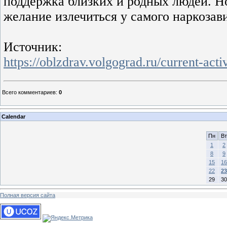
поддержка близких и родных людей. Но
желание излечиться у самого наркозав
Источник:
https://oblzdrav.volgograd.ru/current-act
Всего комментариев
:
0
Calendar
Пн
Вт
1
2
8
9
15
16
22
23
29
30
Полная версия сайта