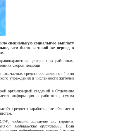
слило специальную социальную выплату
льше, чем было за такой же период в
ек.
дравоохранения, центральных районных,
елениях скорой помощи.
назначаемых средств составляет от 4,5 до
нского учреждения и численности жителей
кой организацией сведений в Отделение
вается информация о работнике, сумма
счёт среднего заработка, не облагается
листам.
ФР, подавать заявления или справки.
вляют медицинские организации. Если
становлена медработнику, который имеет