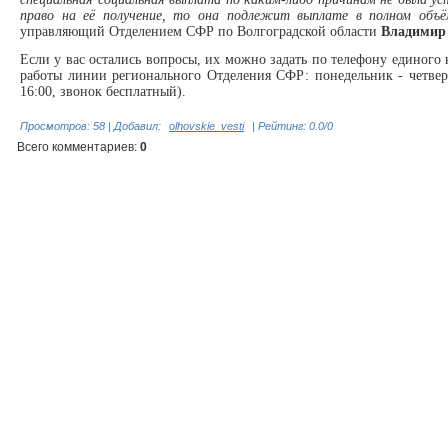
право на её получение, то она подлежит выплате в полном объё
управляющий Отделением СФР по Волгоградской области
Владимир
Если у вас остались вопросы, их можно задать по телефону единого 
работы линии регионального Отделения СФР: понедельник - четверг 
16:00, звонок бесплатный).
Просмотров
:
58
|
Добавил
:
olhovskie_vesti
|
Рейтинг
:
0.0
/
0
Всего комментариев
:
0