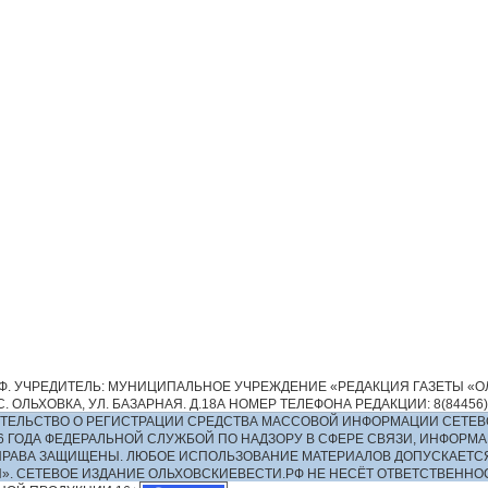
. УЧРЕДИТЕЛЬ: МУНИЦИПАЛЬНОЕ УЧРЕЖДЕНИЕ «РЕДАКЦИЯ ГАЗЕТЫ «ОЛ
 ОЛЬХОВКА, УЛ. БАЗАРНАЯ. Д.18А НОМЕР ТЕЛЕФОНА РЕДАКЦИИ: 8(84456)2-13
ИДЕТЕЛЬСТВО О РЕГИСТРАЦИИ СРЕДСТВА МАССОВОЙ ИНФОРМАЦИИ СЕТЕВ
016 ГОДА ФЕДЕРАЛЬНОЙ СЛУЖБОЙ ПО НАДЗОРУ В СФЕРЕ СВЯЗИ, ИНФО
ПРАВА ЗАЩИЩЕНЫ. ЛЮБОЕ ИСПОЛЬЗОВАНИЕ МАТЕРИАЛОВ ДОПУСКАЕТС
И». СЕТЕВОЕ ИЗДАНИЕ ОЛЬХОВСКИЕВЕСТИ.РФ НЕ НЕСЁТ ОТВЕТСТВЕНН