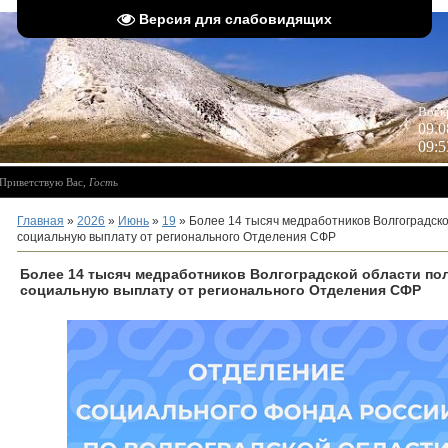
Версия для слабовидящих
 
Воск
09.0
09:5
Приветствую Вас
,
Гость
Главная
»
2026
»
Июнь
»
19
» Более 14 тысяч медработников Волгоградск
социальную выплату от регионального Отделения СФР
Более 14 тысяч медработников Волгоградской области п
социальную выплату от регионального Отделения СФР