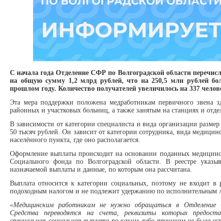
С начала года Отделение СФР по Волгоградской области перечи
на общую сумму 1,2 млрд рублей, что на 250,5 млн рублей бо
прошлом году. Количество получателей увеличилось на 337 челов
Эта мера поддержки положена медработникам первичного звена з
районных и участковых больниц, а также занятым на станциях и отд
В зависимости от категории специалиста и вида организации размер 
50 тысяч рублей. Он зависит от категории сотрудника, вида медици
населённого пункта, где оно располагается.
Оформление выплаты происходит на основании поданных медицинс
Социального фонда по Волгоградской области. В реестре указы
назначаемой выплаты и данные, по которым она рассчитана.
Выплата относится к категории социальных, поэтому не входит в ра
подоходным налогом и не подлежит удержанию по исполнительным 
«Медицинским работникам не нужно обращаться в Отделение С
Средства переводятся на счета, реквизиты которых предоста
специальная социальная выплата по каким-либо причинам не была у