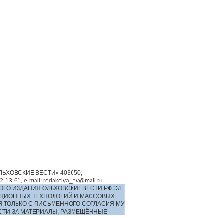
ЬХОВСКИЕ ВЕСТИ» 403650,
-61, e-mail: redakciya_ov@mail.ru
ОГО ИЗДАНИЯ ОЛЬХОВСКИЕВЕСТИ.РФ ЭЛ
РМАЦИОННЫХ ТЕХНОЛОГИЙ И МАССОВЫХ
Я ТОЛЬКО С ПИСЬМЕННОГО СОГЛАСИЯ МУ
ОСТИ ЗА МАТЕРИАЛЫ, РАЗМЕЩЁННЫЕ