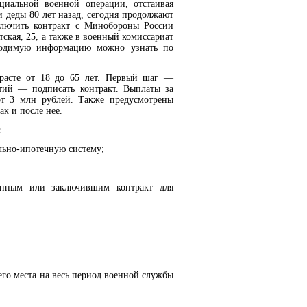
циальной военной операции, отстаивая
 деды 80 лет назад, сегодня продолжают
лючить контракт с Минобороны России
тская, 25, а также в военный комиссариат
ходимую информацию можно узнать по
расте от 18 до 65 лет. Первый шаг —
етий — подписать контракт. Выплаты за
т 3 млн рублей. Также предусмотрены
к и после нее.
:
льно-ипотечную систему;
анным или заключившим контракт для
его места на весь период военной службы