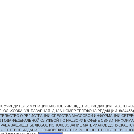
. УЧРЕДИТЕЛЬ: МУНИЦИПАЛЬНОЕ УЧРЕЖДЕНИЕ «РЕДАКЦИЯ ГАЗЕТЫ «ОЛ
 ОЛЬХОВКА, УЛ. БАЗАРНАЯ. Д.18А НОМЕР ТЕЛЕФОНА РЕДАКЦИИ: 8(84456)2-13
ИДЕТЕЛЬСТВО О РЕГИСТРАЦИИ СРЕДСТВА МАССОВОЙ ИНФОРМАЦИИ СЕТЕВ
016 ГОДА ФЕДЕРАЛЬНОЙ СЛУЖБОЙ ПО НАДЗОРУ В СФЕРЕ СВЯЗИ, ИНФО
ПРАВА ЗАЩИЩЕНЫ. ЛЮБОЕ ИСПОЛЬЗОВАНИЕ МАТЕРИАЛОВ ДОПУСКАЕТС
И». СЕТЕВОЕ ИЗДАНИЕ ОЛЬХОВСКИЕВЕСТИ.РФ НЕ НЕСЁТ ОТВЕТСТВЕНН