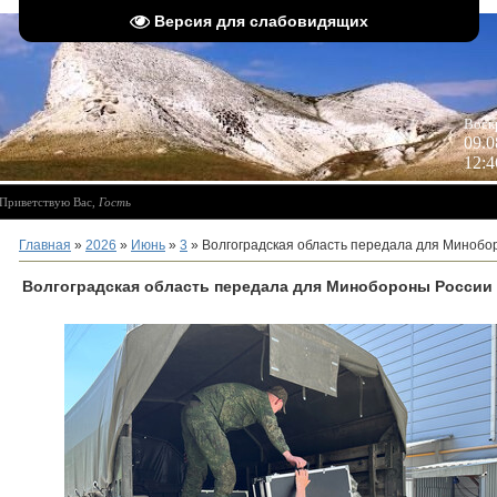
Версия для слабовидящих
 
Воск
09.0
12:4
Приветствую Вас
,
Гость
Главная
»
2026
»
Июнь
»
3
» Волгоградская область передала для Минобо
Волгоградская область передала для Минобороны России 