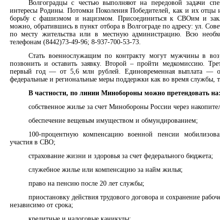
Волгоградцы с честью выполняют на передовой задачи спе
интересы Родины. Потомки Поколения Победителей, как и их отцы и
борьбу с фашизмом и нацизмом. Присоединиться к СВОим и зак
можно, обратившись в пункт отбора в Волгограде по адресу: ул. Сове
по месту жительства или в местную администрацию. Всю необ
телефонам (8442)73-49-96; 8-937-700-53-73.
Стать военнослужащим по контракту могут мужчины в воз
позвонить и оставить заявку. Второй – пройти медкомиссию. Тр
первый год — от 5,6 млн рублей. Единовременная выплата — о
федеральные и региональные меры поддержки как во время службы, та
В частности, по линии Минобороны можно претендовать на
собственное жилье за счет Минобороны России через накопите
обеспечение вещевым имуществом и обмундированием;
100-процентную компенсацию военной пенсии мобилизов
участия в СВО;
страхование жизни и здоровья за счет федерального бюджета;
служебное жилье или компенсацию за найм жилья;
право на пенсию после 20 лет службы;
приостановку действия трудового договора и сохранение рабоч
независимо от срока;
кредитные и налоговые каникулы;