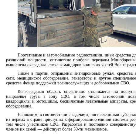
Портативные и автомобильные радиостанции, иные средства дл
различной мощности, оптические приборы переданы Минобороны
выполнена очередная заявка командиров воинских частей Волгоградс
Также в партии отправлены антидроновые ружья, средства
сети, медицинское оборудование, генераторы и другое специально
средства Фонда поддержки военнослужащих и добровольцев СВО.
Волгоградская область оперативно откликается на посту
направляет грузы в зону СВО, в том числе автомобили пов
квадроциклы и мотоциклы, беспилотные летательные аппараты, сре
оборудование.
Напомним, в соответствии с задачами, поставленными губерн
из первых в стране приступил к формированию единой системы реа
том числе участников СВО. Разработан и постоянно совершенств
членов их семей — действует более 50-ти механизмов.