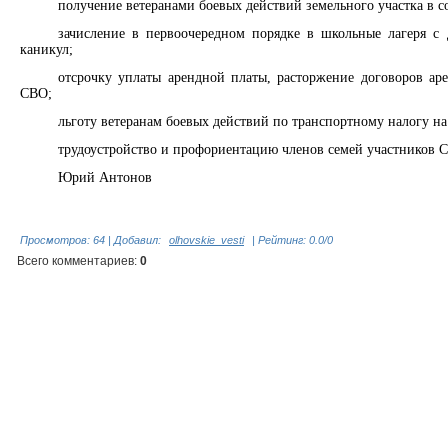
получение ветеранами боевых действий земельного участка в с
зачисление в первоочередном порядке в школьные лагеря 
каникул;
отсрочку уплаты арендной платы, расторжение договоров а
СВО;
льготу ветеранам боевых действий по транспортному налогу на
трудоустройство и профориентацию членов семей участников С
Юрий Антонов
Просмотров
:
64
|
Добавил
:
olhovskie_vesti
|
Рейтинг
:
0.0
/
0
Всего комментариев
:
0