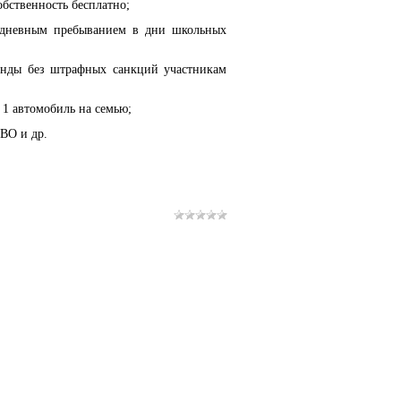
обственность бесплатно;
с дневным пребыванием в дни школьных
ренды без штрафных санкций участникам
 1 автомобиль на семью;
ВО и др.