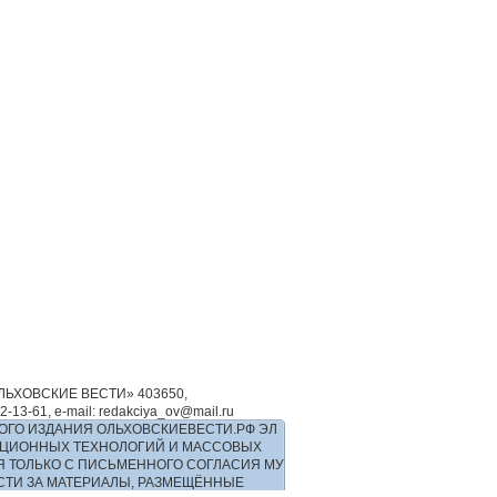
ЬХОВСКИЕ ВЕСТИ» 403650,
-61, e-mail: redakciya_ov@mail.ru
ОГО ИЗДАНИЯ ОЛЬХОВСКИЕВЕСТИ.РФ ЭЛ
РМАЦИОННЫХ ТЕХНОЛОГИЙ И МАССОВЫХ
Я ТОЛЬКО С ПИСЬМЕННОГО СОГЛАСИЯ МУ
ОСТИ ЗА МАТЕРИАЛЫ, РАЗМЕЩЁННЫЕ