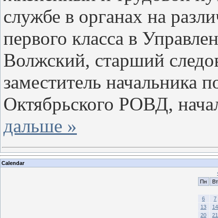
службе в органах на раз
первого класса в Управле
Волжский, старший следо
заместитель начальника п
Октябрьского РОВД, нача
дальше »
Calendar
Пн
Вт
6
7
13
14
20
21