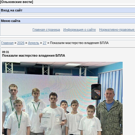
[
Ольховские вести
]
Вход на сайт
Меню сайта
Главная страница
Информация о сайте
Нормативно-правовые
Главная
»
2026
»
Апрель
»
27
»
Показали мастерство владения БПЛА
09:31
Показали мастерство владения БПЛА