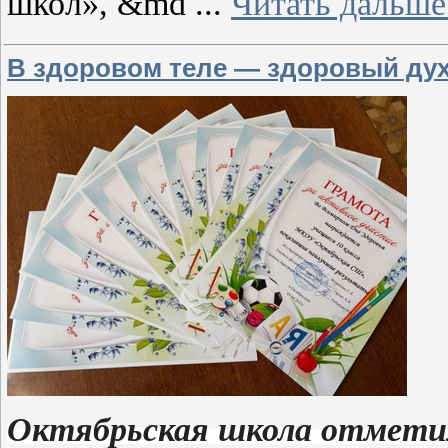
школ», &md
...
Читать дальше
В здоровом теле — здоровый ду
Октябрьская школа отметил