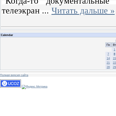
"Когда-то документальны
телеэкран
...
Читать дальше »
Calendar
Пн
Вт
1
7
8
14
15
21
22
28
29
Полная версия сайта