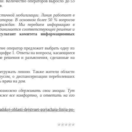
и. Количество операторов выросло до 53
в.
стичной мобилизации. Линия работает в
аторов. В основном более 50 % вопросов
 граждан. Мы передаем информацию в
принимается соответствующее решение и
сультант комитета информационных
лее оператор предложит выбрать одну из
цифре 1. Ответы на вопросы, касающиеся
е решения и разъяснения, сделанные на
регружать линию. Также жители области
ирусом, о диспансеризации переболевших
 врача на дом.
возможно сдерживать свои эмоции. Тут
акже все комфортно, и ответить на его
dskoj-oblasti-dejstvuet-gorjachaja-linija-po-