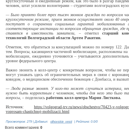
круглосуточный и ежедневный режим, как это было в разгар пандеми
человек, штат усилили волонтерами – студентами волгоградских вузо
— Было принято более трех тысяч звонков граждан по вопросам ча
круглосуточном режиме, прием звонков осуществляет около 40 опер
поступает о сохранении социальных гарантий мобилизованных
соответствующие инстанции по вопросам обращения граждан, где 
ставятся в известность заявители
, – отметил
старший кон
технологий Волгоградской области Артем Ракитин.
Отметим, что обратиться за консультацией можно по номеру 122. Да
тем. Вопросы, касающиеся частичной мобилизации, расположены на 
мобилизации, ежедневно уточняются – учитываются дополнительны
уровне федерального центра.
Важно звонить в колл-центр с конкретным вопросом, чтобы не пе
могут узнавать здесь об ограничительных мерах в связи с коронав
ковидом, о медицинском обеспечении беженцев с Донбасса, и вызвать
— Люди разные звонят. У кого-то может случиться истерика, не
нужно быть корректным с человеком, чтобы для него это было т
вопросы
, – поделилась
работник колл-центра Мария Листкова.
Источник:
https://volgograd-trv.ru/news/obschestvo/70423-v-volgogra
voprosam-chastichnoj-mobilizacii.html
Просмотров
:
279
|
Добавил
:
olhovskie_vesti
|
Рейтинг
:
0.0
/
0
Всего комментариев
:
0