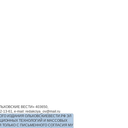
ЬХОВСКИЕ ВЕСТИ» 403650,
-61, e-mail: redakciya_ov@mail.ru
ОГО ИЗДАНИЯ ОЛЬХОВСКИЕВЕСТИ.РФ ЭЛ
РМАЦИОННЫХ ТЕХНОЛОГИЙ И МАССОВЫХ
Я ТОЛЬКО С ПИСЬМЕННОГО СОГЛАСИЯ МУ