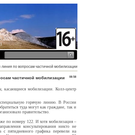
ота
8.2026
3
ая линия по вопросам частичной мобилизации
просам частичной мобилизации
08:58
ы, касающиеся мобилизации. Колл-центр
 специальную горячую линию. В России
братиться туда могут как граждане, так и
ганизовало правительство.
оже по номеру 122. И хотя мобилизация –
аправления консультирования никто не
ра с пятидневного графика перевели на