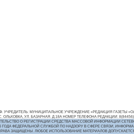
. УЧРЕДИТЕЛЬ: МУНИЦИПАЛЬНОЕ УЧРЕЖДЕНИЕ «РЕДАКЦИЯ ГАЗЕТЫ «ОЛ
 ОЛЬХОВКА, УЛ. БАЗАРНАЯ. Д.18А НОМЕР ТЕЛЕФОНА РЕДАКЦИИ: 8(84456)2-13
ИДЕТЕЛЬСТВО О РЕГИСТРАЦИИ СРЕДСТВА МАССОВОЙ ИНФОРМАЦИИ СЕТЕВ
016 ГОДА ФЕДЕРАЛЬНОЙ СЛУЖБОЙ ПО НАДЗОРУ В СФЕРЕ СВЯЗИ, ИНФО
ПРАВА ЗАЩИЩЕНЫ. ЛЮБОЕ ИСПОЛЬЗОВАНИЕ МАТЕРИАЛОВ ДОПУСКАЕТС