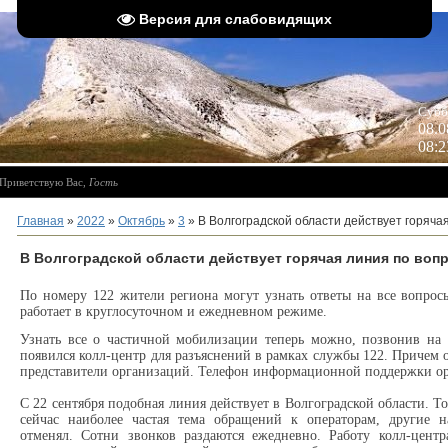
Версия для слабовидящих
 
Субб
08.0
08:2
Приветствую Вас
,
Гость
Главная
»
2022
»
Октябрь
»
3
» В Волгоградской области действует горяч
В Волгоградской области действует горячая линия по во
По номеру 122 жители региона могут узнать ответы на все вопрос
работает в круглосуточном и ежедневном режиме.
Узнать все о частичной мобилизации теперь можно, позвонив на
появился колл-центр для разъяснений в рамках службы 122. Причем о
представители организаций. Телефон информационной поддержки ор
С 22 сентября подобная линия действует в Волгоградской области. Т
сейчас наиболее частая тема обращений к операторам, другие н
отменял. Сотни звонков раздаются ежедневно. Работу колл-цент