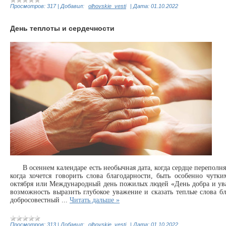
Просмотров:
317
|
Добавил:
olhovskie_vesti
|
Дата:
01.10.2022
День теплоты и сердечности
В осеннем календаре есть необычная дата, когда сердце переполняе
когда хочется говорить слова благодарности, быть особенно чу
октября или Международный день пожилых людей «День добра и ува
возможность выразить глубокое уважение и сказать теплые слова 
добросовестный
...
Читать дальше »
Просмотров:
313
|
Добавил:
olhovskie_vesti
|
Дата:
01.10.2022