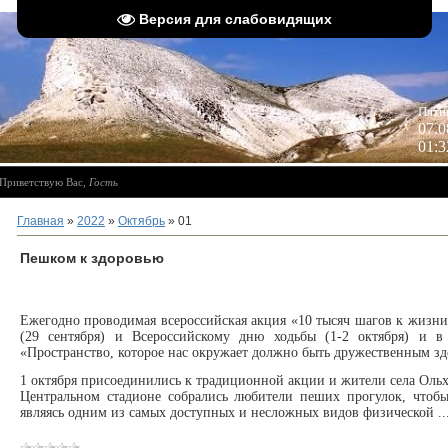
Версия для слабовидящих
 
Пятн
07.0
01:3
Приветствую Вас
,
Гость
Главная
»
2022
»
Октябрь
»
01
Пешком к здоровью
Ежегодно проводимая всероссийская акция «10 тысяч шагов к жизн
(29 сентября) и Всероссийскому дню ходьбы (1-2 октября) и 
«Пространство, которое нас окружает должно быть дружественным з
1 октября присоединились к традиционной акции и жители села Ольхо
Центральном стадионе собрались любители пеших прогулок, чтобы
являясь одним из самых доступных и несложных видов физической
.