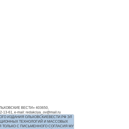
ЬХОВСКИЕ ВЕСТИ» 403650,
-61, e-mail: redakciya_ov@mail.ru
ОГО ИЗДАНИЯ ОЛЬХОВСКИЕВЕСТИ.РФ ЭЛ
РМАЦИОННЫХ ТЕХНОЛОГИЙ И МАССОВЫХ
Я ТОЛЬКО С ПИСЬМЕННОГО СОГЛАСИЯ МУ