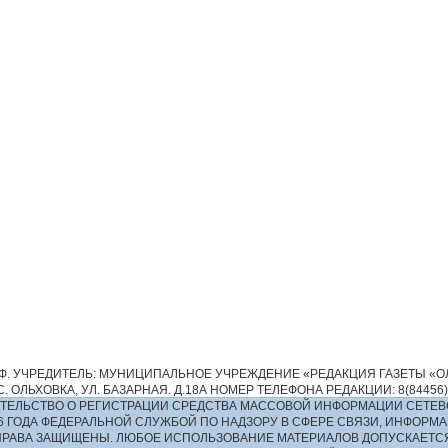
. УЧРЕДИТЕЛЬ: МУНИЦИПАЛЬНОЕ УЧРЕЖДЕНИЕ «РЕДАКЦИЯ ГАЗЕТЫ «ОЛ
 ОЛЬХОВКА, УЛ. БАЗАРНАЯ. Д.18А НОМЕР ТЕЛЕФОНА РЕДАКЦИИ: 8(84456)2-13
ИДЕТЕЛЬСТВО О РЕГИСТРАЦИИ СРЕДСТВА МАССОВОЙ ИНФОРМАЦИИ СЕТЕВ
016 ГОДА ФЕДЕРАЛЬНОЙ СЛУЖБОЙ ПО НАДЗОРУ В СФЕРЕ СВЯЗИ, ИНФО
ПРАВА ЗАЩИЩЕНЫ. ЛЮБОЕ ИСПОЛЬЗОВАНИЕ МАТЕРИАЛОВ ДОПУСКАЕТС