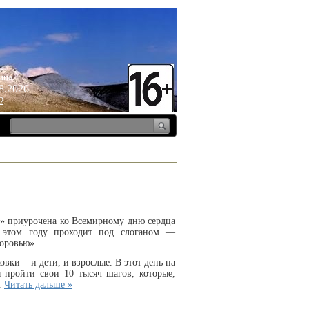
ица
8.2026
2
и» приурочена ко Всемирному дню сердца
в этом году проходит под слоганом —
доровью».
вки – и дети, и взрослые. В этот день на
 пройти свои 10 тысяч шагов, которые,
..
Читать дальше »