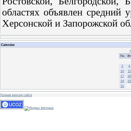
Ростовской, Белгородской, 
областях объявлен средний 
Херсонской и Запорожской об
Calendar
Пн
Вт
3
4
10
11
17
18
24
25
31
Полная версия сайта