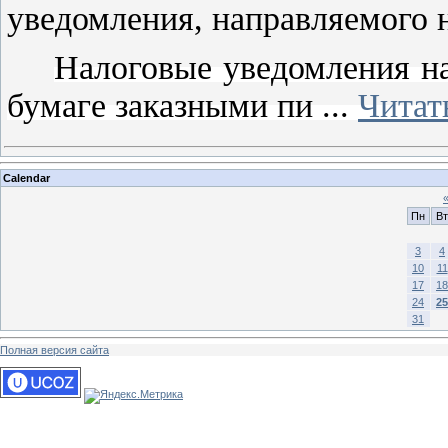
уведомления, направляемого 
Налоговые уведомления н
бумаге заказными пи
...
Читат
Calendar
Пн
Вт
3
4
10
11
17
18
24
25
31
Полная версия сайта