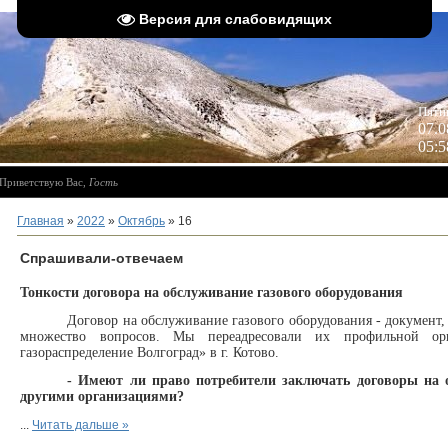
Версия для слабовидящих
 
Пятн
07.0
05:5
Приветствую Вас
,
Гость
Главная
»
2022
»
Октябрь
»
16
Спрашивали-отвечаем
Тонкости договора на обслуживание газового оборудо­вания
Договор на обслуживание газового оборудо­вания - документ,
множество во­просов. Мы переадресовали их профильной о
газораспределение Волгоград» в г. Котово.
- Имеют ли право по­требители заключать до­говоры на
другими организациями?
...
Читать дальше »