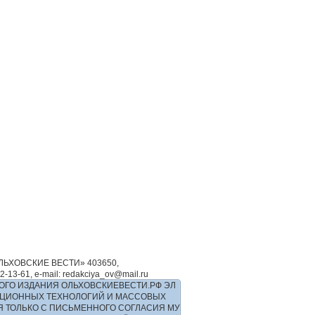
ЬХОВСКИЕ ВЕСТИ» 403650,
-61, e-mail: redakciya_ov@mail.ru
ОГО ИЗДАНИЯ ОЛЬХОВСКИЕВЕСТИ.РФ ЭЛ
РМАЦИОННЫХ ТЕХНОЛОГИЙ И МАССОВЫХ
Я ТОЛЬКО С ПИСЬМЕННОГО СОГЛАСИЯ МУ