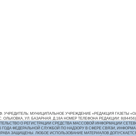
. УЧРЕДИТЕЛЬ: МУНИЦИПАЛЬНОЕ УЧРЕЖДЕНИЕ «РЕДАКЦИЯ ГАЗЕТЫ «ОЛ
 ОЛЬХОВКА, УЛ. БАЗАРНАЯ. Д.18А НОМЕР ТЕЛЕФОНА РЕДАКЦИИ: 8(84456)2-13
ИДЕТЕЛЬСТВО О РЕГИСТРАЦИИ СРЕДСТВА МАССОВОЙ ИНФОРМАЦИИ СЕТЕВ
016 ГОДА ФЕДЕРАЛЬНОЙ СЛУЖБОЙ ПО НАДЗОРУ В СФЕРЕ СВЯЗИ, ИНФО
ПРАВА ЗАЩИЩЕНЫ. ЛЮБОЕ ИСПОЛЬЗОВАНИЕ МАТЕРИАЛОВ ДОПУСКАЕТС