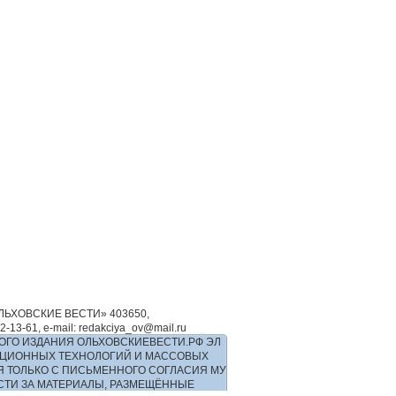
ЬХОВСКИЕ ВЕСТИ» 403650,
-61, e-mail: redakciya_ov@mail.ru
ОГО ИЗДАНИЯ ОЛЬХОВСКИЕВЕСТИ.РФ ЭЛ
РМАЦИОННЫХ ТЕХНОЛОГИЙ И МАССОВЫХ
Я ТОЛЬКО С ПИСЬМЕННОГО СОГЛАСИЯ МУ
ОСТИ ЗА МАТЕРИАЛЫ, РАЗМЕЩЁННЫЕ