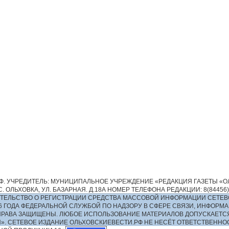
. УЧРЕДИТЕЛЬ: МУНИЦИПАЛЬНОЕ УЧРЕЖДЕНИЕ «РЕДАКЦИЯ ГАЗЕТЫ «ОЛ
 ОЛЬХОВКА, УЛ. БАЗАРНАЯ. Д.18А НОМЕР ТЕЛЕФОНА РЕДАКЦИИ: 8(84456)2-13
ИДЕТЕЛЬСТВО О РЕГИСТРАЦИИ СРЕДСТВА МАССОВОЙ ИНФОРМАЦИИ СЕТЕВ
016 ГОДА ФЕДЕРАЛЬНОЙ СЛУЖБОЙ ПО НАДЗОРУ В СФЕРЕ СВЯЗИ, ИНФО
ПРАВА ЗАЩИЩЕНЫ. ЛЮБОЕ ИСПОЛЬЗОВАНИЕ МАТЕРИАЛОВ ДОПУСКАЕТС
И». СЕТЕВОЕ ИЗДАНИЕ ОЛЬХОВСКИЕВЕСТИ.РФ НЕ НЕСЁТ ОТВЕТСТВЕНН