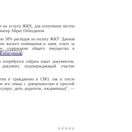
т на услуги ЖКХ, для получения льготы
енатор Айрат Гибатдинов.
ию 50% расходов на оплату ЖКУ. Данная
ние жилого помещения и наем, плату за
при содержании общего имущества в
л
Гибатдинов
.
потребуется собрать пакет документов,
документ, подтверждающий участие
астия в гражданина в СВО, так и после
ен его семьи с доверенностью в простой
супруг, дети, родители, иждивенцы)", —