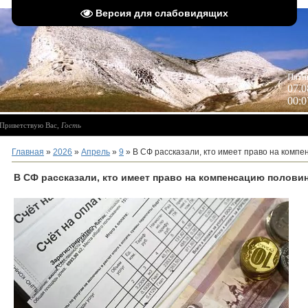
Версия для слабовидящих
 
Пятн
07.0
00:0
Приветствую Вас
,
Гость
Главная
»
2026
»
Апрель
»
9
» В СФ рассказали, кто имеет право на комп
В СФ рассказали, кто имеет право на компенсацию полови