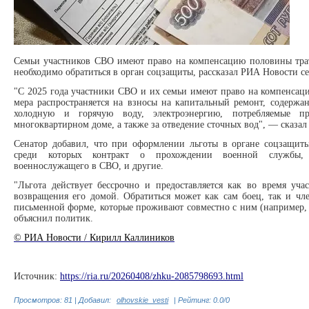
Семьи участников СВО имеют право на компенсацию половины тра
необходимо обратиться в орган соцзащиты, рассказал РИА Новости с
"С 2025 года участники СВО и их семьи имеют право на компенсац
мера распространяется на взносы на капитальный ремонт, содержа
холодную и горячую воду, электроэнергию, потребляемые 
многоквартирном доме, а также за отведение сточных вод", — сказа
Сенатор добавил, что при оформлении льготы в органе соцзащиты 
среди которых контракт о прохождении военной службы, 
военнослужащего в СВО, и другие.
"Льгота действует бессрочно и предоставляется как во время уч
возвращения его домой. Обратиться может как сам боец, так и чл
письменной форме, которые проживают совместно с ним (например, 
объяснил политик.
© РИА Новости / Кирилл Каллиников
Источник:
https://ria.ru/20260408/zhku-2085798693.html
Просмотров
:
81
|
Добавил
:
olhovskie_vesti
|
Рейтинг
:
0.0
/
0