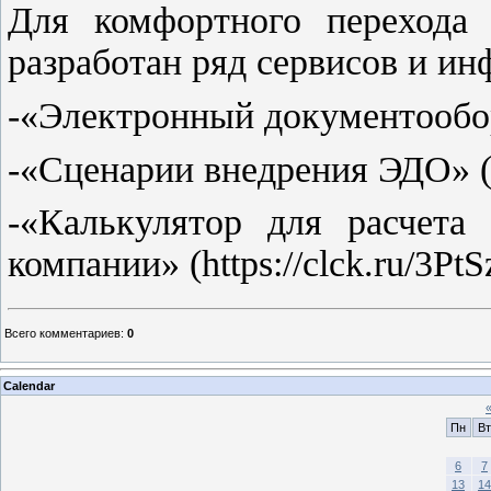
Для комфортного перехода 
разработан ряд сервисов и и
-«Электронный документооборот
-«Сценарии внедрения ЭДО» (ht
-«Калькулятор для расчета
компании» (https://clck.ru/3PtS
Всего комментариев
:
0
Calendar
Пн
Вт
6
7
13
14