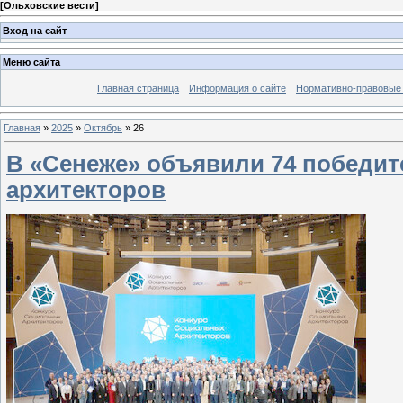
[
Ольховские вести
]
Вход на сайт
Меню сайта
Главная страница
Информация о сайте
Нормативно-правовые
Главная
»
2025
»
Октябрь
»
26
В «Сенеже» объявили 74 победит
архитекторов