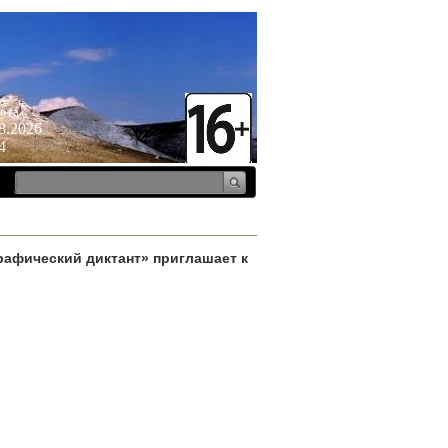
ота
8.2026
4
рафический диктант» приглашает к