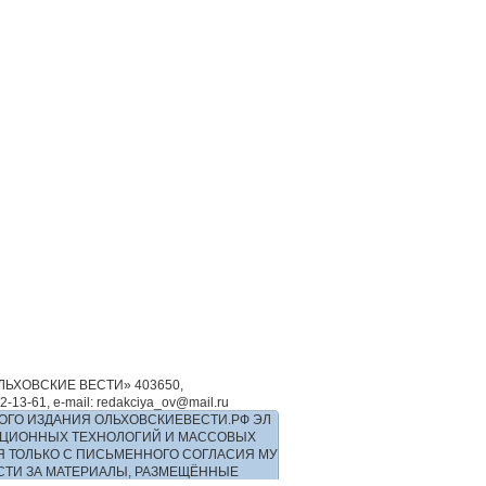
ЬХОВСКИЕ ВЕСТИ» 403650,
-61, e-mail: redakciya_ov@mail.ru
ОГО ИЗДАНИЯ ОЛЬХОВСКИЕВЕСТИ.РФ ЭЛ
РМАЦИОННЫХ ТЕХНОЛОГИЙ И МАССОВЫХ
Я ТОЛЬКО С ПИСЬМЕННОГО СОГЛАСИЯ МУ
ОСТИ ЗА МАТЕРИАЛЫ, РАЗМЕЩЁННЫЕ