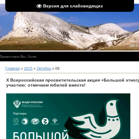
Версия для слабовидящих
 
Субб
08.0
08:0
Приветствую Вас
,
Гость
Главная
»
2025
»
Октябрь
»
08
X Всероссийская просветительская акция «Большой этног
участию: отмечаем юбилей вместе!