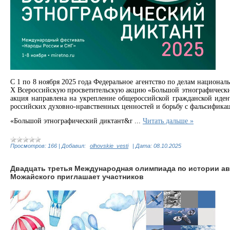
С 1 по 8 ноября 2025 года Федеральное агентство по делам национал
X Всероссийскую просветительскую акцию «Большой этнографический
акция направлена на укрепление общероссийской гражданской иде
российских духовно-нравственных ценностей и борьбу с фальсифика
«Большой этнографический диктант&r
...
Читать дальше »
Просмотров:
166
|
Добавил:
olhovskie_vesti
|
Дата:
08.10.2025
Двадцать третья Международная олимпиада по истории ав
Можайского приглашает участников