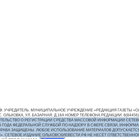
. УЧРЕДИТЕЛЬ: МУНИЦИПАЛЬНОЕ УЧРЕЖДЕНИЕ «РЕДАКЦИЯ ГАЗЕТЫ «ОЛ
 ОЛЬХОВКА, УЛ. БАЗАРНАЯ. Д.18А НОМЕР ТЕЛЕФОНА РЕДАКЦИИ: 8(84456)2-13
ИДЕТЕЛЬСТВО О РЕГИСТРАЦИИ СРЕДСТВА МАССОВОЙ ИНФОРМАЦИИ СЕТЕВ
016 ГОДА ФЕДЕРАЛЬНОЙ СЛУЖБОЙ ПО НАДЗОРУ В СФЕРЕ СВЯЗИ, ИНФО
ПРАВА ЗАЩИЩЕНЫ. ЛЮБОЕ ИСПОЛЬЗОВАНИЕ МАТЕРИАЛОВ ДОПУСКАЕТС
И». СЕТЕВОЕ ИЗДАНИЕ ОЛЬХОВСКИЕВЕСТИ.РФ НЕ НЕСЁТ ОТВЕТСТВЕНН