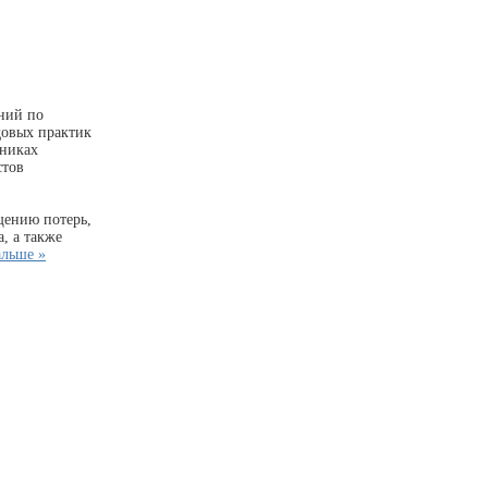
ний по
довых практик
тниках
стов
щению потерь,
, а также
альше »