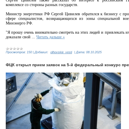
Сергей Цивилев также рассказал об интересе к российским IТ
комплексе со стороны разных государств.
Министр энергетики РФ Сергей Цивилев обратился к бизнесу с прос
сфере специалистов, возвращающихся из зоны специальной во
Минэнерго РФ.
"Я прошу очень внимательно смотреть на этих людей и привлекать их
доказали свой
...
Читать дальше »
Просмотров:
150
|
Добавил:
olhovskie_vesti
|
Дата:
08.10.2025
ФЦК открыл прием заявок на 5-й федеральный конкурс пр