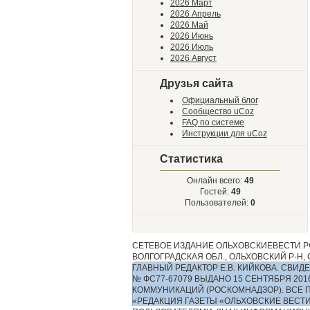
2026 Март
2026 Апрель
2026 Май
2026 Июнь
2026 Июль
2026 Август
Друзья сайта
Официальный блог
Сообщество uCoz
FAQ по системе
Инструкции для uCoz
Статистика
Онлайн всего:
49
Гостей:
49
Пользователей:
0
СЕТЕВОЕ ИЗДАНИЕ ОЛЬХОВСКИЕВЕСТИ.РФ
ВОЛГОГРАДСКАЯ ОБЛ., ОЛЬХОВСКИЙ Р-Н, С.
ГЛАВНЫЙ РЕДАКТОР Е.В. КИЙКОВА. СВ
№ ФС77-67079 ВЫДАНО 15 СЕНТЯБРЯ 2
КОММУНИКАЦИЙ (РОСКОМНАДЗОР). ВСЕ 
«РЕДАКЦИЯ ГАЗЕТЫ «ОЛЬХОВСКИЕ ВЕСТ