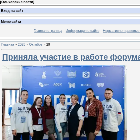
[
Ольховские вести
]
Вход на сайт
Меню сайта
Главная страница
Информация о сайте
Нормативно-правовые
Главная
»
2025
»
Октябрь
»
29
Приняла участие в работе форума