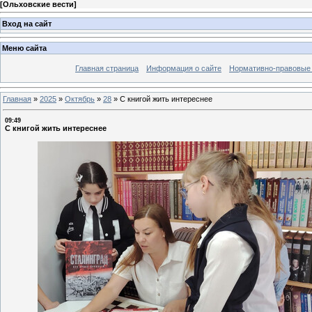
[
Ольховские вести
]
Вход на сайт
Меню сайта
Главная страница
Информация о сайте
Нормативно-правовые
Главная
»
2025
»
Октябрь
»
28
»
С книгой жить интереснее
09:49
С книгой жить интереснее