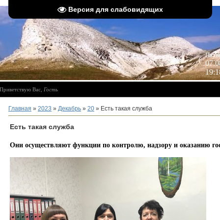
Версия для слабовидящих
 
Пятн
07.0
19:1
Приветствую Вас
,
Гость
Главная
»
2023
»
Декабрь
»
20
» Есть такая служба
Есть такая служба
Они осуществляют функции по контролю, надзору и оказанию гос