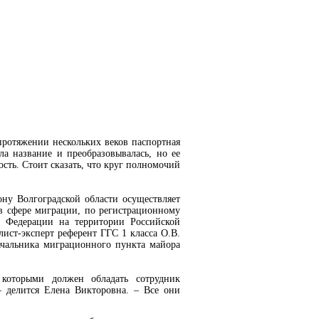
ротяжении нескольких веков паспортная
ла название и преобразовывалась, но ее
ость. Стоит сказать, что круг полномочий
у Волгоградской области осуществляет
в сфере миграции, по регистрационному
й Федерации на территории Российской
ист-эксперт референт ГГС 1 класса О.В.
ачальника миграционного пункта майора
 которыми должен обладать сотрудник
 делится Елена Викторовна. –
Все они