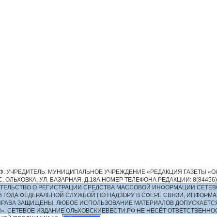
. УЧРЕДИТЕЛЬ: МУНИЦИПАЛЬНОЕ УЧРЕЖДЕНИЕ «РЕДАКЦИЯ ГАЗЕТЫ «ОЛ
 ОЛЬХОВКА, УЛ. БАЗАРНАЯ. Д.18А НОМЕР ТЕЛЕФОНА РЕДАКЦИИ: 8(84456)2-13
ИДЕТЕЛЬСТВО О РЕГИСТРАЦИИ СРЕДСТВА МАССОВОЙ ИНФОРМАЦИИ СЕТЕВ
016 ГОДА ФЕДЕРАЛЬНОЙ СЛУЖБОЙ ПО НАДЗОРУ В СФЕРЕ СВЯЗИ, ИНФО
ПРАВА ЗАЩИЩЕНЫ. ЛЮБОЕ ИСПОЛЬЗОВАНИЕ МАТЕРИАЛОВ ДОПУСКАЕТС
И». СЕТЕВОЕ ИЗДАНИЕ ОЛЬХОВСКИЕВЕСТИ.РФ НЕ НЕСЁТ ОТВЕТСТВЕНН