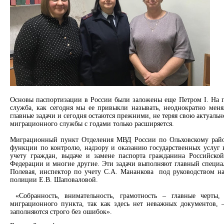
Основы паспортизации в России были заложены еще Петром I. На п
служба, как сегодня мы ее привыкли называть, неоднократно меня
главные задачи и сегодня остаются прежними, не теряя свою актуальн
миграционного службы с годами только расширяется.
Миграционный пункт Отделения МВД России по Ольховскому район
функции по контролю, надзору и оказанию государственных услуг 
учету граждан, выдаче и замене паспорта гражданина Российско
Федерации и многие другие. Эти задачи выполняют главный специал
Полевая, инспектор по учету С.А. Мананкова под руководством н
полиции Е.В. Шаповаловой.
«Собранность, внимательность, грамотность – главные черты,
миграционного пункта, так как здесь нет неважных документов,
–
заполняются строго без ошибок».