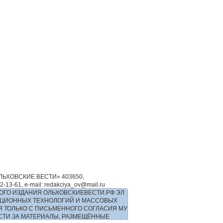
ЬХОВСКИЕ ВЕСТИ» 403650,
-61, e-mail: redakciya_ov@mail.ru
ОГО ИЗДАНИЯ ОЛЬХОВСКИЕВЕСТИ.РФ ЭЛ
РМАЦИОННЫХ ТЕХНОЛОГИЙ И МАССОВЫХ
Я ТОЛЬКО С ПИСЬМЕННОГО СОГЛАСИЯ МУ
ОСТИ ЗА МАТЕРИАЛЫ, РАЗМЕЩЁННЫЕ