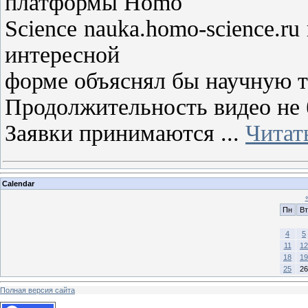
платформы Homo
Science nauka.homo-science.r
интересной
форме объяснял бы научную т
Продолжительность видео не 
Заявки принимаются
...
Читат
Calendar
Пн
Вт
4
5
11
12
18
19
25
26
Полная версия сайта