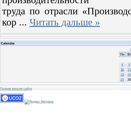
труда по отрасли «Производ
кор
...
Читать дальше »
Calendar
Пн
Вт
4
5
11
12
18
19
25
26
Полная версия сайта