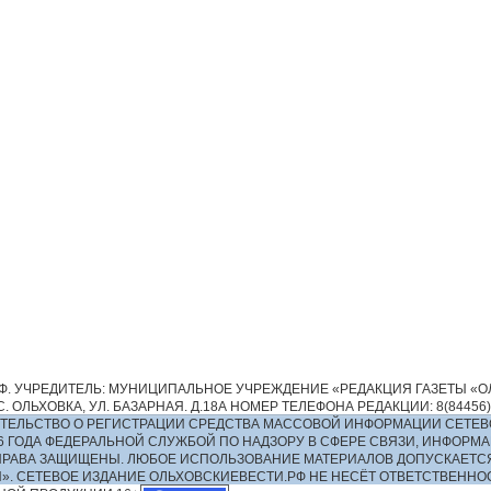
. УЧРЕДИТЕЛЬ: МУНИЦИПАЛЬНОЕ УЧРЕЖДЕНИЕ «РЕДАКЦИЯ ГАЗЕТЫ «ОЛ
 ОЛЬХОВКА, УЛ. БАЗАРНАЯ. Д.18А НОМЕР ТЕЛЕФОНА РЕДАКЦИИ: 8(84456)2-13
ИДЕТЕЛЬСТВО О РЕГИСТРАЦИИ СРЕДСТВА МАССОВОЙ ИНФОРМАЦИИ СЕТЕВ
016 ГОДА ФЕДЕРАЛЬНОЙ СЛУЖБОЙ ПО НАДЗОРУ В СФЕРЕ СВЯЗИ, ИНФО
ПРАВА ЗАЩИЩЕНЫ. ЛЮБОЕ ИСПОЛЬЗОВАНИЕ МАТЕРИАЛОВ ДОПУСКАЕТС
И». СЕТЕВОЕ ИЗДАНИЕ ОЛЬХОВСКИЕВЕСТИ.РФ НЕ НЕСЁТ ОТВЕТСТВЕНН