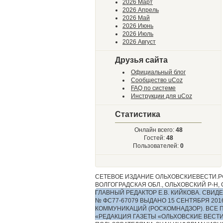
2026 Март
2026 Апрель
2026 Май
2026 Июнь
2026 Июль
2026 Август
Друзья сайта
Официальный блог
Сообщество uCoz
FAQ по системе
Инструкции для uCoz
Статистика
Онлайн всего:
48
Гостей:
48
Пользователей:
0
СЕТЕВОЕ ИЗДАНИЕ ОЛЬХОВСКИЕВЕСТИ.РФ
ВОЛГОГРАДСКАЯ ОБЛ., ОЛЬХОВСКИЙ Р-Н, С.
ГЛАВНЫЙ РЕДАКТОР Е.В. КИЙКОВА. СВ
№ ФС77-67079 ВЫДАНО 15 СЕНТЯБРЯ 2
КОММУНИКАЦИЙ (РОСКОМНАДЗОР). ВСЕ 
«РЕДАКЦИЯ ГАЗЕТЫ «ОЛЬХОВСКИЕ ВЕСТ