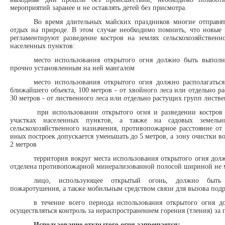
мероприятий заранее и не оставлять детей без присмотра.
Во время длительных майских праздников многие отправятс
отдых на природе. В этом случае необходимо помнить, что новые
регламентируют разведение костров на землях сельскохозяйственн
населенных пунктов:
место использования открытого огня должно быть выпол
прочно установленным на ней мангалом
место использования открытого огня должно располагатьс
ближайшего объекта, 100 метров - от хвойного леса или отдельно р
30 метров - от лиственного леса или отдельно растущих групп листве
при использовании открытого огня и разведении костров
участках населенных пунктов, а также на садовых земельн
сельскохозяйственного назначения, противопожарное расстояние от
иных построек допускается уменьшать до 5 метров, а зону очистки в
2 метров
территория вокруг места использования открытого огня дол
отделена противопожарной минерализованной полосой шириной не м
лицо, использующее открытый огонь, должно быть 
пожаротушения, а также мобильным средством связи для вызова под
в течение всего периода использования открытого огня д
осуществляться контроль за нераспространением горения (тления) за 
Использование открытого огня запрещается: