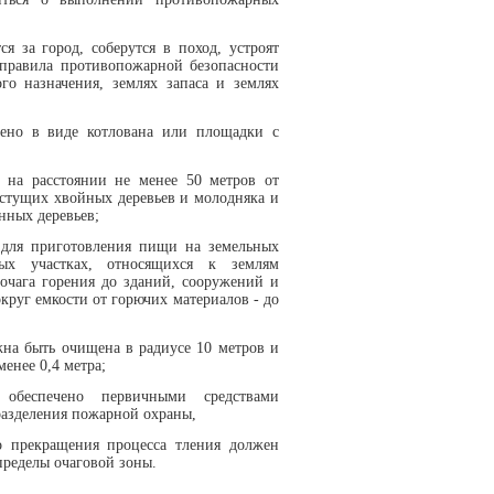
я за город, соберутся в поход, устроят
 правила противопожарной безопасности
ого назначения, землях запаса и землях
нено в виде котлована или площадки с
я на расстоянии не менее 50 метров от
астущих хвойных деревьев и молодняка и
нных деревьев;
 для приготовления пищи на земельных
ых участках, относящихся к землям
 очага горения до зданий, сооружений и
округ емкости от горючих материалов - до
жна быть очищена в радиусе 10 метров и
енее 0,4 метра;
обеспечено первичными средствами
разделения пожарной охраны,
о прекращения процесса тления должен
пределы очаговой зоны.