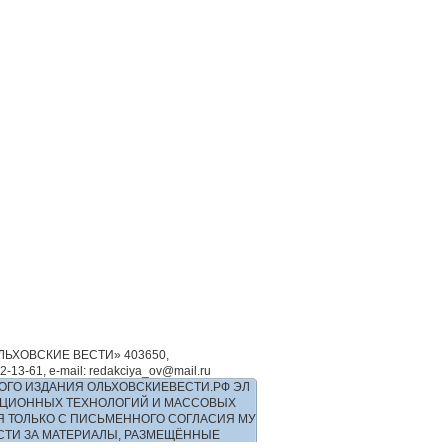
ЬХОВСКИЕ ВЕСТИ» 403650,
-61, e-mail: redakciya_ov@mail.ru
ОГО ИЗДАНИЯ ОЛЬХОВСКИЕВЕСТИ.РФ ЭЛ
РМАЦИОННЫХ ТЕХНОЛОГИЙ И МАССОВЫХ
Я ТОЛЬКО С ПИСЬМЕННОГО СОГЛАСИЯ МУ
ОСТИ ЗА МАТЕРИАЛЫ, РАЗМЕЩЁННЫЕ