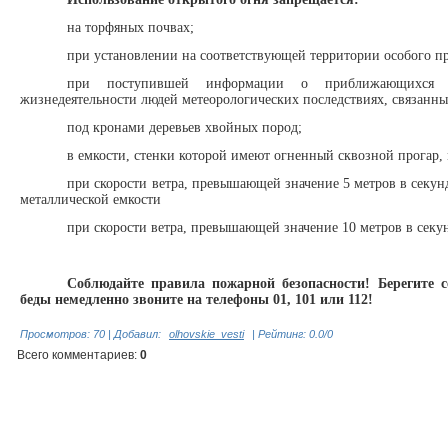
на торфяных почвах;
при установлении на соответствующей территории особого 
при поступившей информации о приближающихся н
жизнедеятельности людей метеорологических последствиях, связанны
под кронами деревьев хвойных пород;
в емкости, стенки которой имеют огненный сквозной прогар
при скорости ветра, превышающей значение 5 метров в секунд
металлической емкости
при скорости ветра, превышающей значение 10 метров в секу
Соблюдайте правила пожарной безопасности! Берегите с
беды немедленно звоните на телефоны 01, 101 или 112!
Просмотров
:
70
|
Добавил
:
olhovskie_vesti
|
Рейтинг
:
0.0
/
0
Всего комментариев
:
0