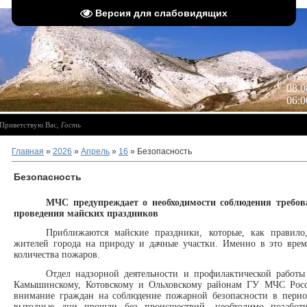
Версия для слабовидящих
 
Субб
08.0
06:0
Приветствую Вас
,
Гость
Главная
»
2026
»
Апрель
»
16
» Безопасность
Безопасность
МЧС предупреждает о необходимости соблюдения требов
проведения майских праздников
Приближаются майские праздники, которые, как правило
жителей города на природу и дачные участки. Именно в это время
количества пожаров.
Отдел надзорной деятельности и профилактич
Камышинскому, Котовскому и Ольховскому районам ГУ МЧС Росси
внимание граждан на соблюдение пожарной безопасности в перио
выходные дни прошли без происшествий, необходимо позабот