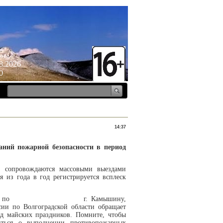
ота
8.2026
0
14:37
аний пожарной безопасности в период
, сопровождаются массовыми выездами
 из года в год регистрируется всплеск
еской работы по г. Камышину,
и по Волгоградской области обращает
д майских праздников. Помните, чтобы
иться о выполнении противопожарных