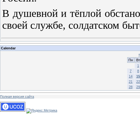
В душевной и тёплой обстано
своей службе, солдатском быт
Calendar
Пн
Вт
1
7
8
14
15
21
22
28
29
Полная версия сайта