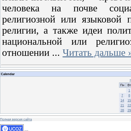
человека на почве социа
религиозной или языковой 
религии, а также идеи полит
национальной или религи
отношении
...
Читать дальше 
Calendar
Пн
Вт
1
7
8
14
15
21
22
28
29
Полная версия сайта