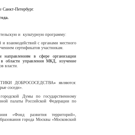
де
Санкт-Петербург.
года.
ительскую и культурную программу:
 и взаимодействий с органами местного
учением сертификатов участникам.
м направлениям в сфере организации
 в области управления МКД, изучение
в власти.
АКТИКИ ДОБРОСОСЕДСТВА
»
являются:
рые соседи».
 городской Думы по государственному
нной палаты Российской Федерации по
ания «Фонд развития территорий»,
образования города Москвы «Московский