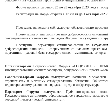
отношений на локальных территориях муниципальных образований.
Форум проводится очно с
25 по 28 октября 2023
года в горо
Регистрация на Форум открыта
с 17 июля
д
о
1 октября
2023 
Программа включает в себя деловую, образовательно-просвет
Презентация опыта формирования добрососедских отношений
самоуправления состоится на площадках Форума с обсуждением и вр
Посещение обучающих семинаров/сессий
по актуальны
добрососедских отношений, современным социальным практикам
нормативно-правовой базы
государственных и муниципальных органо
Организаторами
Всероссийского Форума «СОЦИАЛЬНЫЕ ПР
Институт развития местных сообществ, общероссийский проект «Доб
Соорганизаторами Форума выступают:
Комиссия Московской
строительству и местному самоуправлению, Комиссия Обществе
территориальному развитию, городской среде и инфраструктуре.
Партнером Форума выступают
: Публично-правовая комп
Государственное автономное образовательное учреждение высшего 
городской педагогический университет».