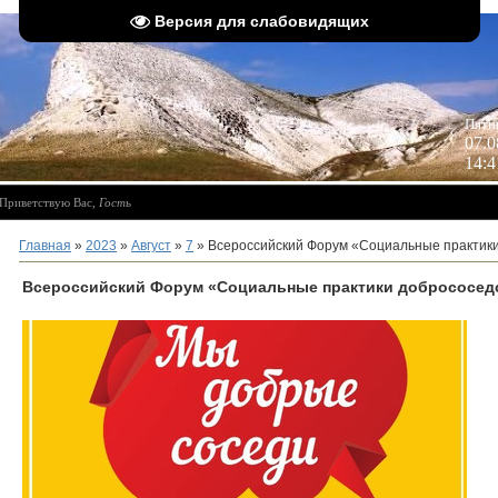
Версия для слабовидящих
 
Пятн
07.0
14:4
Приветствую Вас
,
Гость
Главная
»
2023
»
Август
»
7
» Всероссийский Форум «Социальные практики
Всероссийский Форум «Социальные практики добрососедс