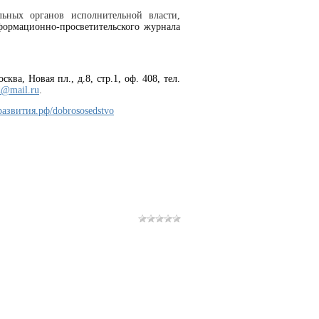
льных органов исполнительной власти,
ормационно-просветительского журнала
ква, Новая пл., д.8, стр.1, оф. 408, тел.
d@mail.ru
.
развития.рф/dobrososedstvo