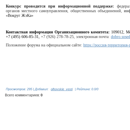
Конкурс проводится при информационной поддержке:
федера
органов местного самоуправления, общественных объединений,
инф
«Вокруг ЖэКа»
Контактная информация Организационного комитета:
109012, Мос
+7 (495) 606-85-31,
+7 (926) 278-78-25, электронная почта:
dobro.sose
Положение форума на официальном сайте:
https://россия-территория-
Просмотров
:
295
|
Добавил
:
olhovskie_vesti
|
Рейтинг
:
0.0
/
0
Всего комментариев
:
0