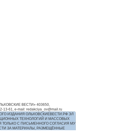
ЬХОВСКИЕ ВЕСТИ» 403650,
-61, e-mail: redakciya_ov@mail.ru
ОГО ИЗДАНИЯ ОЛЬХОВСКИЕВЕСТИ.РФ ЭЛ
РМАЦИОННЫХ ТЕХНОЛОГИЙ И МАССОВЫХ
Я ТОЛЬКО С ПИСЬМЕННОГО СОГЛАСИЯ МУ
ОСТИ ЗА МАТЕРИАЛЫ, РАЗМЕЩЁННЫЕ