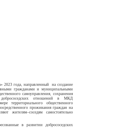
а»
2023 года, направленный на создание
тивными гражданами и муниципальными
щественного самоуправления, сохранения
к добрососедских отношений в МКД
мере территориального общественного
посредственного проживания граждан на
ляют жителям–соседям самостоятельно
есованные в развитии добрососедских