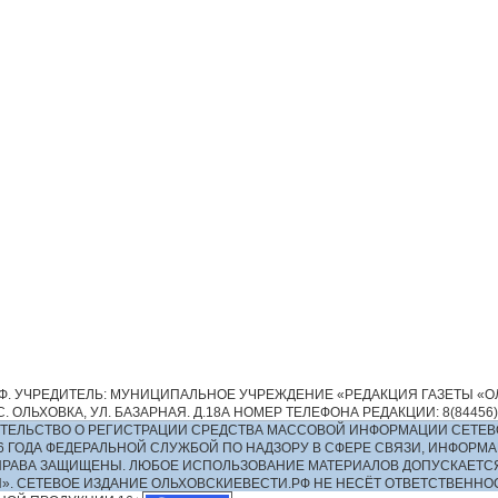
. УЧРЕДИТЕЛЬ: МУНИЦИПАЛЬНОЕ УЧРЕЖДЕНИЕ «РЕДАКЦИЯ ГАЗЕТЫ «ОЛ
 ОЛЬХОВКА, УЛ. БАЗАРНАЯ. Д.18А НОМЕР ТЕЛЕФОНА РЕДАКЦИИ: 8(84456)2-13
ИДЕТЕЛЬСТВО О РЕГИСТРАЦИИ СРЕДСТВА МАССОВОЙ ИНФОРМАЦИИ СЕТЕВ
016 ГОДА ФЕДЕРАЛЬНОЙ СЛУЖБОЙ ПО НАДЗОРУ В СФЕРЕ СВЯЗИ, ИНФО
ПРАВА ЗАЩИЩЕНЫ. ЛЮБОЕ ИСПОЛЬЗОВАНИЕ МАТЕРИАЛОВ ДОПУСКАЕТС
И». СЕТЕВОЕ ИЗДАНИЕ ОЛЬХОВСКИЕВЕСТИ.РФ НЕ НЕСЁТ ОТВЕТСТВЕНН