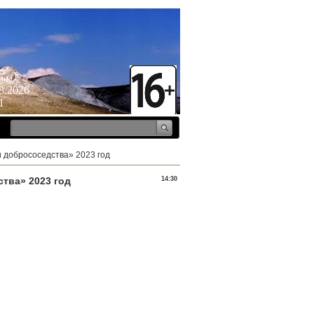
ица
8.2026
1
 добрососедства» 2023 год
тва» 2023 год
14:30