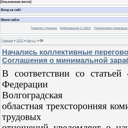
[
Ольховские вести
]
Вход на сайт
Меню сайта
Главная страница
Информация о сайте
Нормативно-правовые
Главная
»
2023
»
Август
»
08
Начались коллективные перегов
Соглашения о минимальной зара
В соответствии со статьей 
Федерации
Волгоградская
областная трехсторонняя ком
трудовых
отношений уведомляет о нач