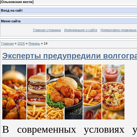
[
Ольховские вести
]
Вход на сайт
Меню сайта
Главная страница
Информация о сайте
Нормативно-правовые
Главная
»
2026
»
Январь
»
14
Эксперты предупредили волгогра
В современных условиях у