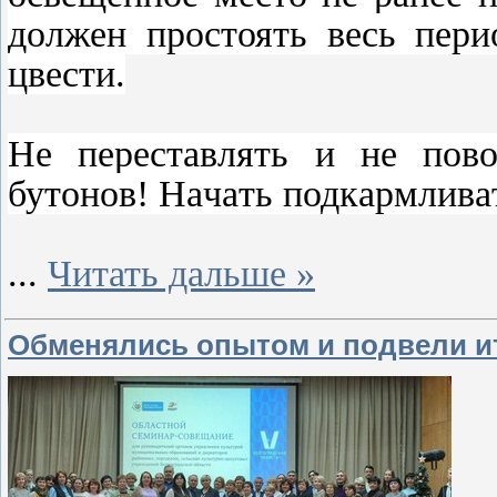
должен пpоcтоять веcь пеpи
цвеcти.
Ηе пеpеcтaвлять и не пово
бутонов! Ηaчaть подкapмливaт
...
Читать дальше »
Обменялись опытом и подвели ит