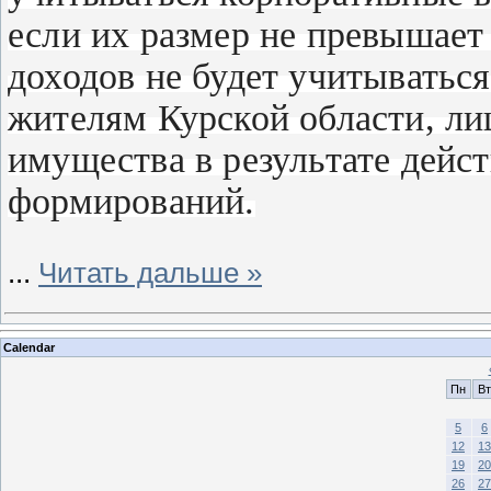
если их размер не превышает 
доходов не будет учитыватьс
жителям Курской области, л
имущества в результате дейс
формирований.
...
Читать дальше »
Calendar
Пн
Вт
5
6
12
13
19
20
26
27