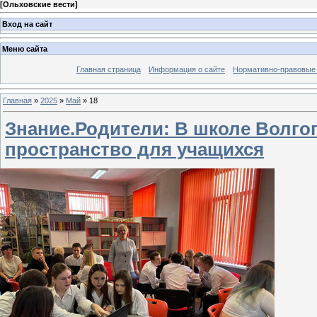
[
Ольховские вести
]
Вход на сайт
Меню сайта
Главная страница
Информация о сайте
Нормативно-правовые
Главная
»
2025
»
Май
»
18
Знание.Родители: В школе Волго
пространство для учащихся