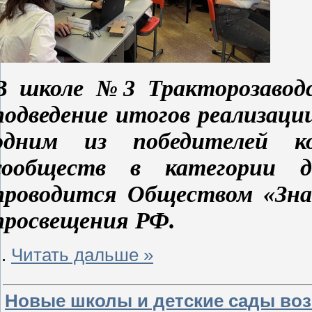
В школе №3 Тракторозаводск
подведение итогов реализац
одним из победителей ко
сообществ в категории д
проводится Обществом «Зна
просвещения РФ.
..
Читать дальше »
Новые школы и детские сады воз