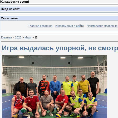
[
Ольховские вести
]
Вход на сайт
Меню сайта
Главная страница
Информация о сайте
Нормативно-правовые
Главная
»
2025
»
Март
»
11
Игра выдалась упорной, не смотр