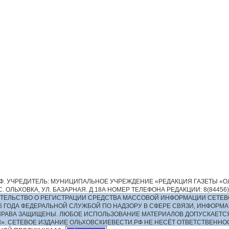
. УЧРЕДИТЕЛЬ: МУНИЦИПАЛЬНОЕ УЧРЕЖДЕНИЕ «РЕДАКЦИЯ ГАЗЕТЫ «ОЛ
 ОЛЬХОВКА, УЛ. БАЗАРНАЯ. Д.18А НОМЕР ТЕЛЕФОНА РЕДАКЦИИ: 8(84456)2-13
ИДЕТЕЛЬСТВО О РЕГИСТРАЦИИ СРЕДСТВА МАССОВОЙ ИНФОРМАЦИИ СЕТЕВ
016 ГОДА ФЕДЕРАЛЬНОЙ СЛУЖБОЙ ПО НАДЗОРУ В СФЕРЕ СВЯЗИ, ИНФО
ПРАВА ЗАЩИЩЕНЫ. ЛЮБОЕ ИСПОЛЬЗОВАНИЕ МАТЕРИАЛОВ ДОПУСКАЕТС
И». СЕТЕВОЕ ИЗДАНИЕ ОЛЬХОВСКИЕВЕСТИ.РФ НЕ НЕСЁТ ОТВЕТСТВЕНН