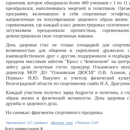
единения, которое объединило более 400 учеников с 1 по 11
преобразился, наполнившись энергией и позитивом. Орг
программу, включавшую в себя спортивные эстафеты,
направленные на популяризацию здорового образа жизни
соревнования, где каждый класс демонстрировал сплоченност
энтузиазмом преодолевали препятствия, соревнова
демонстрировали свои спортивные навыки.
День здоровья стал не только площадкой для спорти
возможностью для общения и укрепления дружеских св
взаимодействовали друг с другом, поддерживали и подбадр
праздник массовым забегом "Кросс с Чемпионом" на центра
забегу дали почетные гости: прокурор Ольховского мун
директор МОУ ДО "Ольховская ДЮСШ" О.В. Аханов, р
Первых» Н.Ю. Вакулич и учитель физической культур
Волгоградской области по спортивному самбо Н.А. Драгунов
Каждый участник получил заряд бодрости и позитива, а гл
образа жизни и физической активности. День здоровья с
дружбы и здорового духа.
На снимках: фрагменты спортивного праздника.
Просмотров
:
127
|
Добавил
:
olhovskie_vesti
|
Рейтинг
:
0.0
/
0
Всего комментариев
:
0