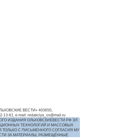
ЬХОВСКИЕ ВЕСТИ» 403650,
-61, e-mail: redakciya_ov@mail.ru
ОГО ИЗДАНИЯ ОЛЬХОВСКИЕВЕСТИ.РФ ЭЛ
РМАЦИОННЫХ ТЕХНОЛОГИЙ И МАССОВЫХ
Я ТОЛЬКО С ПИСЬМЕННОГО СОГЛАСИЯ МУ
ОСТИ ЗА МАТЕРИАЛЫ, РАЗМЕЩЁННЫЕ