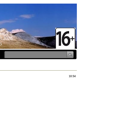
ота
8.2026
6
10:54