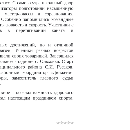
 класс. С самого утра школьный двор
анизаторы подготовили насыщенную
 мастер-классы и соревнования,
. Особенно запомнились командные
ь, ловкость и скорость. Участники с
лись в перетягивании каната и
вных достижений, но и отличной
язей. Ученики разных возрастов
ивали своих товарищей. Завершился
льном стадионе с. Ольховка. Старт
иципального района С.И. Гусаков,
айонный координатор «Движения
ы, заместитель главного судьи
.
авное – осознал важность здорового
тал настоящим праздником спорта,