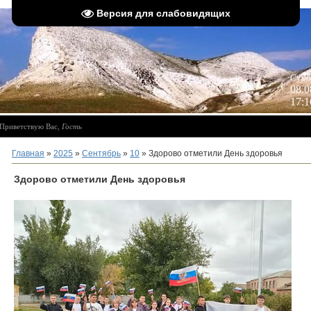
Версия для слабовидящих
 
Субб
08.0
17:1
Приветствую Вас
,
Гость
Главная
»
2025
»
Сентябрь
»
10
» Здорово отметили День здоровья
Здорово отметили День здоровья