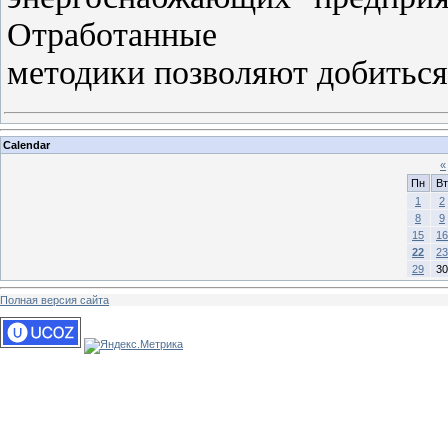
Отработанные
методики позволяют добиться
Calendar
«
Пн
Вт
1
2
8
9
15
16
22
23
29
30
Полная версия сайта