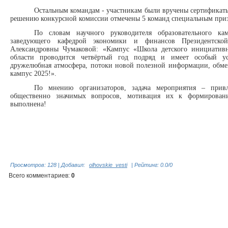
Остальным командам - участникам были вручены сертификаты
решению конкурсной комиссии отмечены 5 команд специальным призо
По словам научного руководителя образовательного кам
заведующего кафедрой экономики и финансов Президентско
Александровны Чумаковой: «Кампус «Школа детского инициативн
области проводится четвёртый год подряд и имеет особый усп
дружелюбная атмосфера, потоки новой полезной информации, обмен
кампус 2025!».
По мнению организаторов, задача мероприятия – при
общественно значимых вопросов, мотивация их к формировани
выполнена!
Просмотров
:
128
|
Добавил
:
olhovskie_vesti
|
Рейтинг
:
0.0
/
0
Всего комментариев
:
0