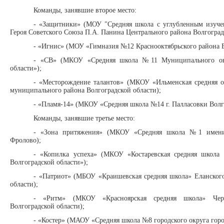
Команды, занявшие второе место:
- «Защитники» (МОУ "Средняя школа с углубленным изуч
Героя Советского Союза П.А. Панина Центрального района Волгогра
- «Игнис» (МОУ «Гимназия №12 Краснооктябрьского района В
- «СВ» (МКОУ «Средняя школа №11 Муниципального окр
области»);
- «Месторождение талантов» (МКОУ «Ильменская средняя о
муниципального района Волгоградской области);
- «Пламя-14» (МКОУ «Средняя школа №14 г. Палласовки Волг
Команды, занявшие третье место:
- «Зона притяжения» (МКОУ «Средняя школа №1 имени А
Фролово);
- «Копилка успеха» (МКОУ «Костаревская средняя школа
Волгоградской области»);
- «Патриот» (МБОУ «Краишевская средняя школа» Еланског
области);
- «Ритм» (МКОУ «Красноярская средняя школа» Черн
Волгоградской области);
- «Костер» (МАОУ «Средняя школа №8 городского округа гор