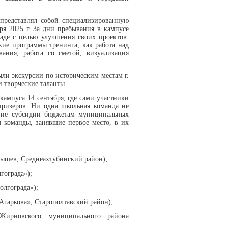
представлял собой специализированную
я 2025 г. За дни пребывания в кампусе
аде с целью улучшения своих проектов.
кие программы тренинга, как работа над
ания, работа со сметой, визуализация
ли экскурсии по историческим местам г.
и творческие таланты.
ампуса 14 сентября, где сами участники
призеров. Ни одна школьная команда не
ение субсидии бюджетам муниципальных
 команды, занявшие первое место, в их
бышев, Среднеахтубинский район);
гограда»);
олгограда»);
Агаркова», Старополтавский район);
ирновского муниципального района