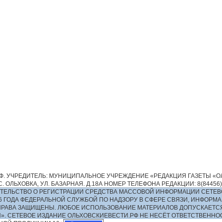
. УЧРЕДИТЕЛЬ: МУНИЦИПАЛЬНОЕ УЧРЕЖДЕНИЕ «РЕДАКЦИЯ ГАЗЕТЫ «ОЛ
 ОЛЬХОВКА, УЛ. БАЗАРНАЯ. Д.18А НОМЕР ТЕЛЕФОНА РЕДАКЦИИ: 8(84456)2-13
ИДЕТЕЛЬСТВО О РЕГИСТРАЦИИ СРЕДСТВА МАССОВОЙ ИНФОРМАЦИИ СЕТЕВ
016 ГОДА ФЕДЕРАЛЬНОЙ СЛУЖБОЙ ПО НАДЗОРУ В СФЕРЕ СВЯЗИ, ИНФО
ПРАВА ЗАЩИЩЕНЫ. ЛЮБОЕ ИСПОЛЬЗОВАНИЕ МАТЕРИАЛОВ ДОПУСКАЕТС
И». СЕТЕВОЕ ИЗДАНИЕ ОЛЬХОВСКИЕВЕСТИ.РФ НЕ НЕСЁТ ОТВЕТСТВЕНН