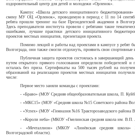
оздоровительный центр для детей и молодежи «Орленок».
Кампус «Школа детского инициативного бюджетирования» 
смену МУ ОЦ «Орленок», проводимую в период с 11 по 14 сентябр
ребята прошли тренинг на базе Президентской академии в Волгогр
Здесь преподаватели института провели с ребятами такие тематичес
ошибками, лучшие практики детского инициативного бюджетиров
проектов местных инициатив, презентация проекта.
Помимо лекций и работы над проектами в кампусе у ребят бы
Волгограда, они также смогли отдохнуть, проявить свои спортивные 
Публичная защита проектов состоялась в завершающий день к
путем открытого прямого голосования определили победителей и 
осталась без приза. Сертификаты на 500 тысяч рублей на получ
образований на реализацию проектов местных инициатив получили
числе:
Первое место заняли команды с проектами:
- «Браво» (МОУ Средняя общеобразовательная школа, П. Куй
- «МКС15» (МОУ «Средняя школа №15 Советского района Вол
- «Успех» (МОУ «Гимназия №16 Тракторозаводского района В
- «Короли неба» (МКОУ «Гмелинская средняя школа им. В.П. 
- «Мечталлион» (МКОУ «Линёвская средняя школа» Ж
Волгоградской области).