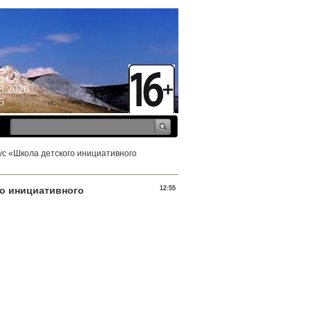
ерг
8.2026
5
ус «Школа детского инициативного
го инициативного
12:55