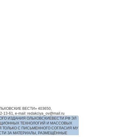
ЬХОВСКИЕ ВЕСТИ» 403650,
-61, e-mail: redakciya_ov@mail.ru
ОГО ИЗДАНИЯ ОЛЬХОВСКИЕВЕСТИ.РФ ЭЛ
РМАЦИОННЫХ ТЕХНОЛОГИЙ И МАССОВЫХ
Я ТОЛЬКО С ПИСЬМЕННОГО СОГЛАСИЯ МУ
ОСТИ ЗА МАТЕРИАЛЫ, РАЗМЕЩЁННЫЕ