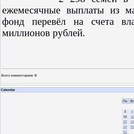
ежемесячные выплаты из ма
фонд перевёл на счета вл
миллионов рублей.
Всего комментариев
:
0
Calendar
Пн
Вт
3
4
10
11
17
18
24
25
31