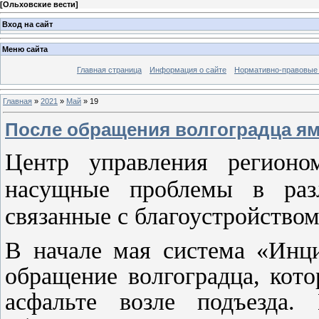
[
Ольховские вести
]
Вход на сайт
Меню сайта
Главная страница
Информация о сайте
Нормативно-правовые
Главная
»
2021
»
Май
»
19
После обращения волгоградца яму
Центр управления регионо
насущные проблемы в раз
связанные с благоустройство
В начале мая система «Инц
обращение волгоградца, кот
асфальте возле подъезда.