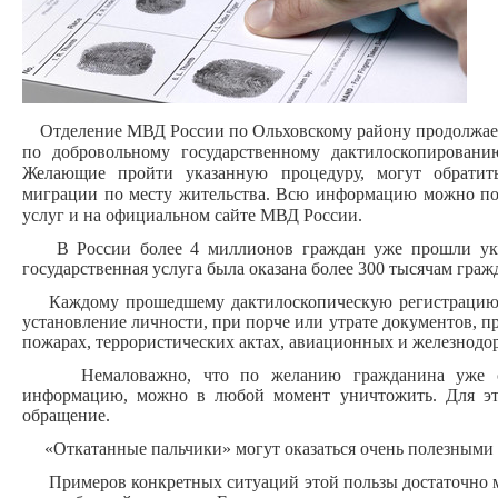
Отделение МВД России по Ольховскому району продолжает 
по добровольному государственному дактилоскопировани
Желающие пройти указанную процедуру, могут обратит
миграции по месту жительства. Всю информацию можно пол
услуг и на официальном сайте МВД России.
В России более 4 миллионов граждан уже прошли указ
государственная услуга была оказана более 300 тысячам граж
Каждому прошедшему дактилоскопическую регистрацию 
установление личности, при порче или утрате документов, п
пожарах, террористических актах, авиационных и железнодо
Немаловажно, что по желанию гражданина уже сд
информацию, можно в любой момент уничтожить. Для эт
обращение.
«Откатанные пальчики» могут оказаться очень полезными
Примеров конкретных ситуаций этой пользы достаточно мно