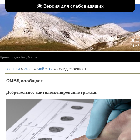
Версия для слабовидящих
 
Субб
08.0
10:2
Приветствую Вас
,
Гость
Главная
»
2021
»
Май
»
17
» ОМВД сообщает
ОМВД сообщает
Добровольное дактилоскопирование граждан