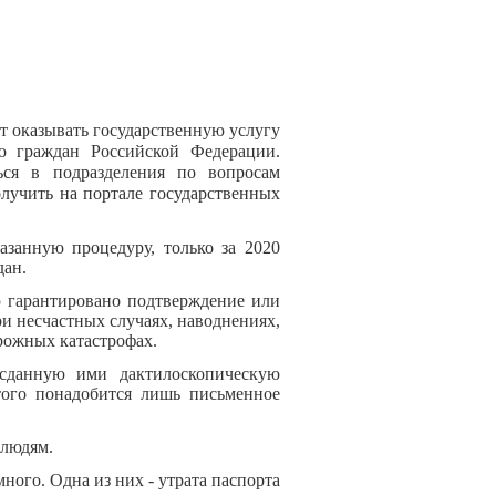
оказывать государственную услугу
ю граждан Российской Федерации.
ься в подразделения по вопросам
учить на портале государственных
анную процедуру, только за 2020
дан.
гарантировано подтверждение или
ри несчастных случаях, наводнениях,
рожных катастрофах.
анную ими дактилоскопическую
ого понадобится лишь письменное
 людям.
го. Одна из них - утрата паспорта