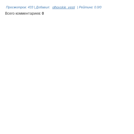
Просмотров
:
433
|
Добавил
:
olhovskie_vesti
|
Рейтинг
:
0.0
/
0
Всего комментариев
:
0