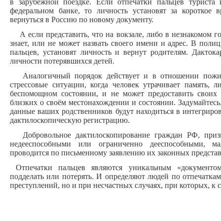
в зарубежной поездке. Если отпечатки пальцев туриста
федеральном банке, то личность установят за короткое в
вернуться в Россию по новому документу.
А если представить, что на вокзале, либо в незнакомом го
знает, или не может назвать своего имени и адрес. В поли
пальцев, установят личность и вернут родителям. Дакток
личности потерявшихся детей.
Аналогичный порядок действует и в отношении пожил
стрессовые ситуации, когда человек утрачивает память, л
беспомощном состоянии, и не может предоставить своих
близких о своём местонахождении и состоянии. Задумайтесь,
данные ваших родственников будут находиться в интегриро
дактилоскопическую регистрацию.
Добровольное дактилоскопирование граждан РФ, призн
недееспособными или ограниченно дееспособными, ма
проводится по письменному заявлению их законных представ
Отпечатки пальцев являются уникальным «документом
подделать или потерять. И определяют людей по отпечатка
преступлений, но и при несчастных случаях, при которых, к 