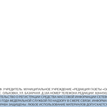
. УЧРЕДИТЕЛЬ: МУНИЦИПАЛЬНОЕ УЧРЕЖДЕНИЕ «РЕДАКЦИЯ ГАЗЕТЫ «ОЛ
 ОЛЬХОВКА, УЛ. БАЗАРНАЯ. Д.18А НОМЕР ТЕЛЕФОНА РЕДАКЦИИ: 8(84456)2-13
ИДЕТЕЛЬСТВО О РЕГИСТРАЦИИ СРЕДСТВА МАССОВОЙ ИНФОРМАЦИИ СЕТЕВ
016 ГОДА ФЕДЕРАЛЬНОЙ СЛУЖБОЙ ПО НАДЗОРУ В СФЕРЕ СВЯЗИ, ИНФО
ПРАВА ЗАЩИЩЕНЫ. ЛЮБОЕ ИСПОЛЬЗОВАНИЕ МАТЕРИАЛОВ ДОПУСКАЕТС