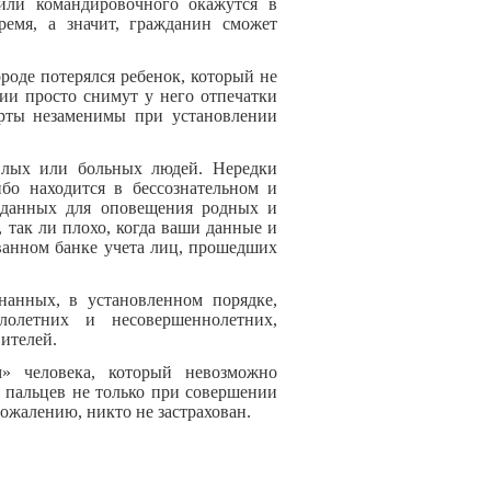
 или командировочного окажутся в
ремя, а значит, гражданин сможет
роде потерялся ребенок, который не
ции просто снимут у него отпечатки
арты незаменимы при установлении
ых или больных людей. Нередки
ибо находится в бессознательном и
 данных для оповещения родных и
 так ли плохо, когда ваши данные и
ванном банке учета лиц, прошедших
анных, в установленном порядке,
лолетних и несовершеннолетних,
ителей.
» человека, который невозможно
м пальцев не только при совершении
сожалению, никто не застрахован.