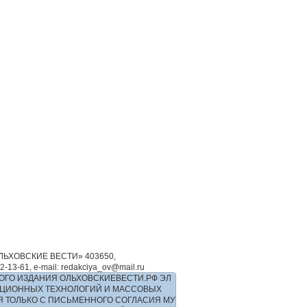
ЬХОВСКИЕ ВЕСТИ» 403650,
-61, e-mail: redakciya_ov@mail.ru
ОГО ИЗДАНИЯ ОЛЬХОВСКИЕВЕСТИ.РФ ЭЛ
РМАЦИОННЫХ ТЕХНОЛОГИЙ И МАССОВЫХ
Я ТОЛЬКО С ПИСЬМЕННОГО СОГЛАСИЯ МУ