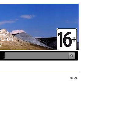
ота
8.2026
2
09:21