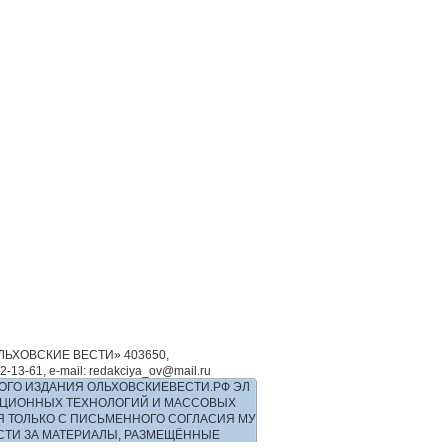
ЬХОВСКИЕ ВЕСТИ» 403650,
-61, e-mail: redakciya_ov@mail.ru
ОГО ИЗДАНИЯ ОЛЬХОВСКИЕВЕСТИ.РФ ЭЛ
РМАЦИОННЫХ ТЕХНОЛОГИЙ И МАССОВЫХ
Я ТОЛЬКО С ПИСЬМЕННОГО СОГЛАСИЯ МУ
ОСТИ ЗА МАТЕРИАЛЫ, РАЗМЕЩЁННЫЕ