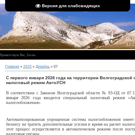
Версия для слабовидящих
 
Воск
09.0
12:2
Приветствую Вас
,
Гость
Главная
»
2025
»
Декабрь
»
07
С первого января 2026 года на территории Волгоградской
налоговый режим АвтоУСН
В соответствии с Законом Волгоградской области № 93-ОД от 07.1
января 2026 года вводится специальный налоговый режим «Ав
налогообложения».
Автоматизированная упрощенная система налогообложения имеет 
бизнесу не тратить дополнительные усилия и время на расчет налого
этот процесс осуществляется в автоматическом режиме после пос
налоговые органы.