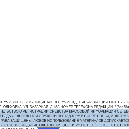
. УЧРЕДИТЕЛЬ: МУНИЦИПАЛЬНОЕ УЧРЕЖДЕНИЕ «РЕДАКЦИЯ ГАЗЕТЫ «ОЛ
 ОЛЬХОВКА, УЛ. БАЗАРНАЯ. Д.18А НОМЕР ТЕЛЕФОНА РЕДАКЦИИ: 8(84456)2-13
ИДЕТЕЛЬСТВО О РЕГИСТРАЦИИ СРЕДСТВА МАССОВОЙ ИНФОРМАЦИИ СЕТЕВ
016 ГОДА ФЕДЕРАЛЬНОЙ СЛУЖБОЙ ПО НАДЗОРУ В СФЕРЕ СВЯЗИ, ИНФО
ПРАВА ЗАЩИЩЕНЫ. ЛЮБОЕ ИСПОЛЬЗОВАНИЕ МАТЕРИАЛОВ ДОПУСКАЕТС
И». СЕТЕВОЕ ИЗДАНИЕ ОЛЬХОВСКИЕВЕСТИ.РФ НЕ НЕСЁТ ОТВЕТСТВЕНН