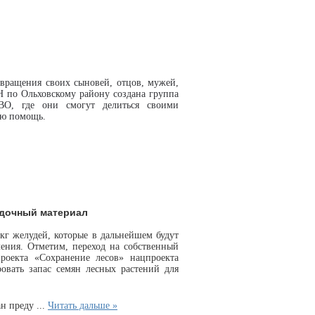
ращения своих сыновей, отцов, мужей,
Н по Ольховскому району создана группа
ВО, где они смогут делиться своими
ую помощь.
адочный материал
кг желудей, которые в дальнейшем будут
ления. Отметим, переход на собственный
роекта «Сохранение лесов» нацпроекта
овать запас семян лесных растений для
ан преду
...
Читать дальше »