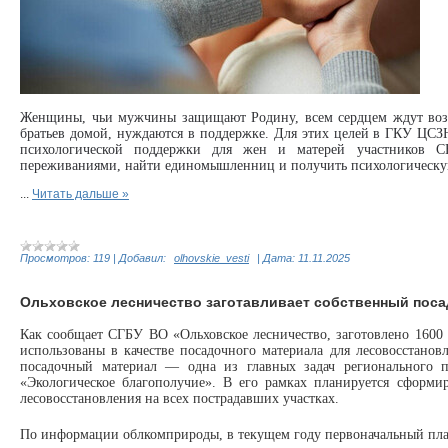
Женщины, чьи мужчины защищают Родину, всем сердцем ждут возв
братьев домой, нуждаются в поддержке. Для этих целей в ГКУ ЦСЗ
психологической поддержки для жен и матерей участников С
переживаниями, найти единомышленниц и получить психологическ
...
Читать дальше »
Просмотров:
119
|
Добавил:
olhovskie_vesti
|
Дата:
11.11.2025
Ольховское лесничество заготавливает собственный пос
Как сообщает СГБУ ВО «Ольховское лесничество, заготовлено 1600 
использованы в качестве посадочного материала для лесовосстанов
посадочный материал — одна из главных задач регионального п
«Экологическое благополучие». В его рамках планируется сформир
лесовосстановления на всех пострадавших участках.
По информации облкомприроды, в текущем году первоначальный пл