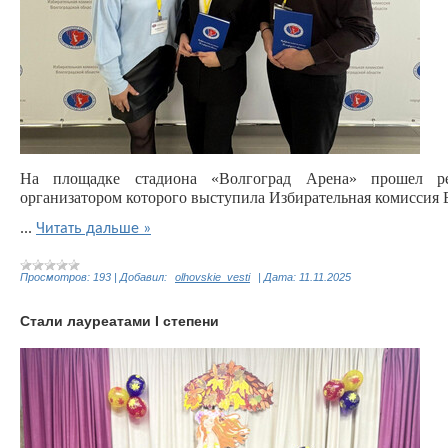
На площадке стадиона «Волгоград Арена» прошел р
организатором которого выступила Избирательная комиссия 
...
Читать дальше »
Просмотров:
193
|
Добавил:
olhovskie_vesti
|
Дата:
11.11.2025
Стали лауреатами I степени