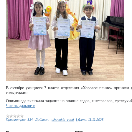
В октябре учащиеся 3 класса отделения «Хоровое пение» приняли
сольфеджио.
Олимпиада включала задания на знание ладов, интервалов, трезвуч
Читать дальше »
Просмотров:
134
|
Добавил:
olhovskie_vesti
|
Дата:
11.11.2025