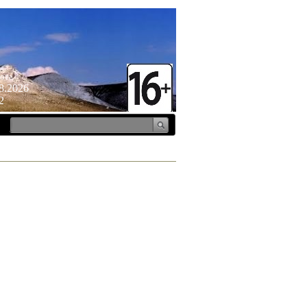
ота
8.2026
2