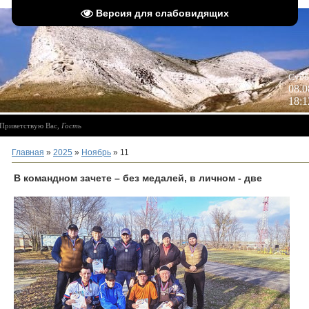
Версия для слабовидящих
 
Субб
08.0
18:1
Приветствую Вас
,
Гость
Главная
»
2025
»
Ноябрь
»
11
В командном зачете – без медалей, в личном - две