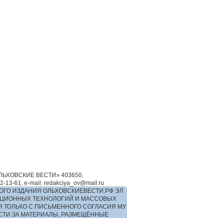
ЬХОВСКИЕ ВЕСТИ» 403650,
-61, e-mail: redakciya_ov@mail.ru
ОГО ИЗДАНИЯ ОЛЬХОВСКИЕВЕСТИ.РФ ЭЛ
РМАЦИОННЫХ ТЕХНОЛОГИЙ И МАССОВЫХ
Я ТОЛЬКО С ПИСЬМЕННОГО СОГЛАСИЯ МУ
ОСТИ ЗА МАТЕРИАЛЫ, РАЗМЕЩЁННЫЕ