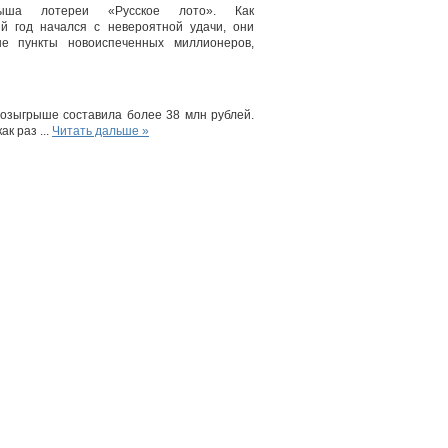
ыша лотереи «Русское лото». Как
й год начался с невероятной удачи, они
е пункты новоиспеченных миллионеров,
озыгрыше составила более 38 млн рублей.
как раз
...
Читать дальше »