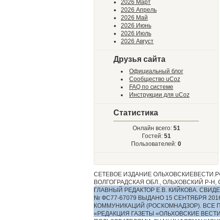
2026 Март
2026 Апрель
2026 Май
2026 Июнь
2026 Июль
2026 Август
Друзья сайта
Официальный блог
Сообщество uCoz
FAQ по системе
Инструкции для uCoz
Статистика
Онлайн всего:
51
Гостей:
51
Пользователей:
0
СЕТЕВОЕ ИЗДАНИЕ ОЛЬХОВСКИЕВЕСТИ.РФ
ВОЛГОГРАДСКАЯ ОБЛ., ОЛЬХОВСКИЙ Р-Н, С.
ГЛАВНЫЙ РЕДАКТОР Е.В. КИЙКОВА. СВ
№ ФС77-67079 ВЫДАНО 15 СЕНТЯБРЯ 2
КОММУНИКАЦИЙ (РОСКОМНАДЗОР). ВСЕ 
«РЕДАКЦИЯ ГАЗЕТЫ «ОЛЬХОВСКИЕ ВЕСТ