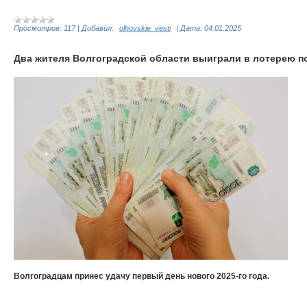
Просмотров:
117
|
Добавил:
olhovskie_vesti
|
Дата:
04.01.2025
Два жителя Волгоградской области выиграли в лотерею п
Волгоградцам принес удачу первый день нового 2025-го года.