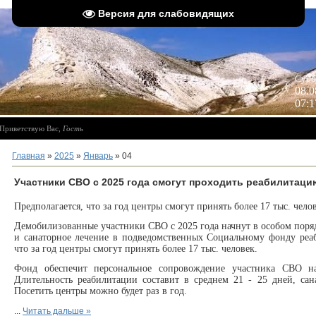
Версия для слабовидящих
 
Субб
08.0
07:1
Приветствую Вас
,
Гость
Главная
»
2025
»
Январь
»
04
Участники СВО с 2025 года смогут проходить реабилитац
Предполагается, что за год центры смогут принять более 17 тыс. чело
Демобилизованные участники СВО с 2025 года начнут в особом пор
и санаторное лечение в подведомственных Социальному фонду реаб
что за год центры смогут принять более 17 тыс. человек.
Фонд обеспечит персональное сопровождение участника СВО на
Длительность реабилитации составит в среднем 21 - 25 дней, сан
Посетить центры можно будет раз в год.
...
Читать дальше »