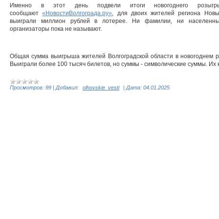
Именно в этот день подвели итоги новогоднего розыгр
сообщают
«НовостиВолгограда.ру»
, для двоих жителей региона Новы
выиграли миллион рублей в лотерее. Ни фамилии, ни населенны
организаторы пока не называют.
Общая сумма выигрыша жителей Волгоградской области в новогоднем р
Выиграли более 100 тысяч билетов, но суммы - символические суммы. Их 
Просмотров:
99
|
Добавил:
olhovskie_vesti
|
Дата:
04.01.2025