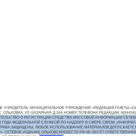
. УЧРЕДИТЕЛЬ: МУНИЦИПАЛЬНОЕ УЧРЕЖДЕНИЕ «РЕДАКЦИЯ ГАЗЕТЫ «ОЛ
 ОЛЬХОВКА, УЛ. БАЗАРНАЯ. Д.18А НОМЕР ТЕЛЕФОНА РЕДАКЦИИ: 8(84456)2-13
ИДЕТЕЛЬСТВО О РЕГИСТРАЦИИ СРЕДСТВА МАССОВОЙ ИНФОРМАЦИИ СЕТЕВ
016 ГОДА ФЕДЕРАЛЬНОЙ СЛУЖБОЙ ПО НАДЗОРУ В СФЕРЕ СВЯЗИ, ИНФО
ПРАВА ЗАЩИЩЕНЫ. ЛЮБОЕ ИСПОЛЬЗОВАНИЕ МАТЕРИАЛОВ ДОПУСКАЕТС
И». СЕТЕВОЕ ИЗДАНИЕ ОЛЬХОВСКИЕВЕСТИ.РФ НЕ НЕСЁТ ОТВЕТСТВЕНН