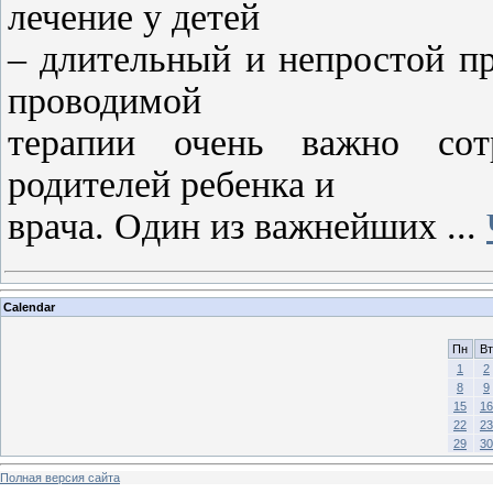
лечение у детей
– длительный и непростой п
проводимой
терапии очень важно сот
родителей ребенка и
врача. Один из важнейших
...
Calendar
Пн
Вт
1
2
8
9
15
16
22
23
29
30
Полная версия сайта