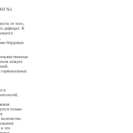
З КП №1
ости от того,
их дефицит. К
ального
,
рко-бордовых
локачественные
низм атакует
ений,
х гормональных
ю к
патологий,
ковая
уется только
я.
 количество
зования
 и это
яются