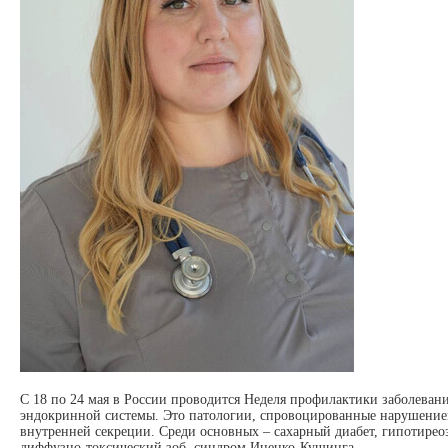
С 18 по 24 мая в России проводится Неделя профилактики заболеван
эндокринной системы. Это патологии, спровоцированные нарушение
внутренней секреции. Среди основных – сахарный диабет, гипотирео
диффузно-токсический зоб, синдром Иценко-Кушинга.