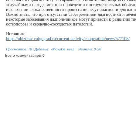
«случайными находками» при проведении инструментальных обследо
исключении злокачественности процесса не несут опасности для паци
Важно знать, что при отсутствии своевременной диагностики и лече
некоторые заболевания надпочечников могут привести к развитию тя
остеопороза и сердечно-сосудистых патологий.
Источник:
https://oblzdrav.volgograd.ru/current-activity/cooperation/news/577108/
Просмотров
:
78
|
Добавил
:
olhovskie_vesti
|
Рейтинг
:
0.0
/
0
Всего комментариев
:
0