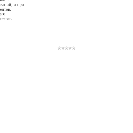
ваний, и при
ентов.
ния
желого