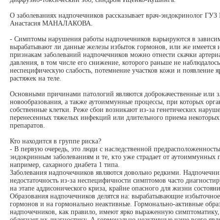
О заболеваниях надпочечников рассказывает врач-эндокринолог ГУ
Анастасия МАНАЛАКОВА.
- Симптомы нарушения работы надпочечников варьируются в зависим
вырабатывают ли данные железы избыток гормонов, или же имеется 
признакам заболеваний надпочечников можно отнести скачки артери
давления, в том числе его снижение, которого раньше не наблюдалось
неспецифическую слабость, потемнение участков кожи и появление я
растяжек на теле.
Основными причинами патологий являются доброкачественные или з
новообразования, а также аутоиммунные процессы, при которых орга
собственные клетки. Реже сбои возникают из-за генетических наруш
перенесенных тяжелых инфекций или длительного приема некоторы
препаратов.
Кто находится в группе риска?
- В первую очередь, это люди с наследственной предрасположенность
эндокринным заболеваниям и те, кто уже страдает от аутоиммунных 
например, сахарного диабета 1 типа.
Заболевания надпочечников являются довольно редкими. Надпочечни
недостаточность из-за неспецифичности симптомов часто диагностир
на этапе аддисонического криза, крайне опасного для жизни состояни
Образования надпочечников делятся на: вырабатывающие избыточное
гормонов и на гормонально неактивные. Гормонально-активные обра
надпочечников, как правило, имеют ярко выраженную симптоматику,
облегчает их диагностику. А гормонально неактивные чаще всего явл