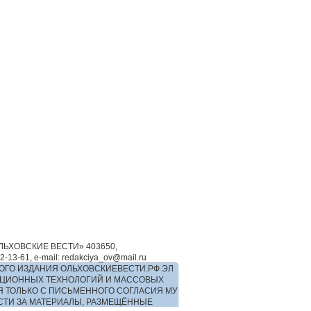
ЬХОВСКИЕ ВЕСТИ» 403650,
-61, e-mail: redakciya_ov@mail.ru
ОГО ИЗДАНИЯ ОЛЬХОВСКИЕВЕСТИ.РФ ЭЛ
РМАЦИОННЫХ ТЕХНОЛОГИЙ И МАССОВЫХ
Я ТОЛЬКО С ПИСЬМЕННОГО СОГЛАСИЯ МУ
ОСТИ ЗА МАТЕРИАЛЫ, РАЗМЕЩЁННЫЕ