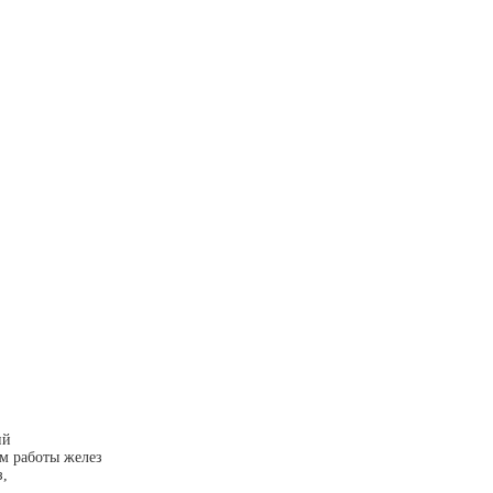
ий
м работы желез
з,