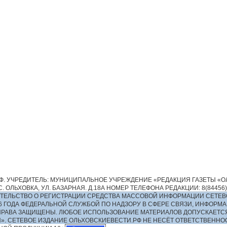
. УЧРЕДИТЕЛЬ: МУНИЦИПАЛЬНОЕ УЧРЕЖДЕНИЕ «РЕДАКЦИЯ ГАЗЕТЫ «ОЛ
 ОЛЬХОВКА, УЛ. БАЗАРНАЯ. Д.18А НОМЕР ТЕЛЕФОНА РЕДАКЦИИ: 8(84456)2-13
ИДЕТЕЛЬСТВО О РЕГИСТРАЦИИ СРЕДСТВА МАССОВОЙ ИНФОРМАЦИИ СЕТЕВ
016 ГОДА ФЕДЕРАЛЬНОЙ СЛУЖБОЙ ПО НАДЗОРУ В СФЕРЕ СВЯЗИ, ИНФО
ПРАВА ЗАЩИЩЕНЫ. ЛЮБОЕ ИСПОЛЬЗОВАНИЕ МАТЕРИАЛОВ ДОПУСКАЕТС
И». СЕТЕВОЕ ИЗДАНИЕ ОЛЬХОВСКИЕВЕСТИ.РФ НЕ НЕСЁТ ОТВЕТСТВЕНН