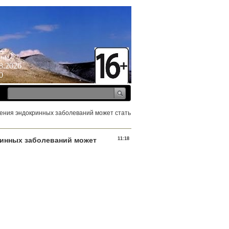
ица
8.2026
0
чения эндокринных заболеваний может стать
ринных заболеваний может
11:18