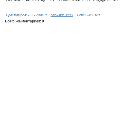
Просмотров
:
75
|
Добавил
:
olhovskie_vesti
|
Рейтинг
:
0.0
/
0
Всего комментариев
:
0