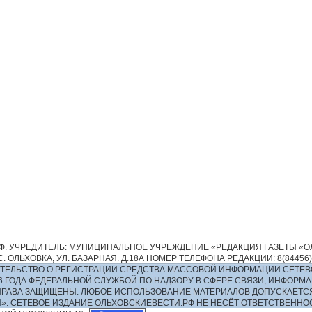
. УЧРЕДИТЕЛЬ: МУНИЦИПАЛЬНОЕ УЧРЕЖДЕНИЕ «РЕДАКЦИЯ ГАЗЕТЫ «ОЛ
 ОЛЬХОВКА, УЛ. БАЗАРНАЯ. Д.18А НОМЕР ТЕЛЕФОНА РЕДАКЦИИ: 8(84456)2-13
ИДЕТЕЛЬСТВО О РЕГИСТРАЦИИ СРЕДСТВА МАССОВОЙ ИНФОРМАЦИИ СЕТЕВ
016 ГОДА ФЕДЕРАЛЬНОЙ СЛУЖБОЙ ПО НАДЗОРУ В СФЕРЕ СВЯЗИ, ИНФО
ПРАВА ЗАЩИЩЕНЫ. ЛЮБОЕ ИСПОЛЬЗОВАНИЕ МАТЕРИАЛОВ ДОПУСКАЕТС
И». СЕТЕВОЕ ИЗДАНИЕ ОЛЬХОВСКИЕВЕСТИ.РФ НЕ НЕСЁТ ОТВЕТСТВЕНН