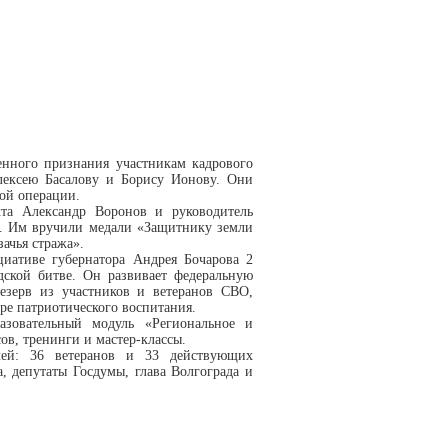
венного признания участникам кадрового
лексею Басалову и Борису Ионову. Они
ной операции.
та Александр Воронов и руководитель
а. Им вручили медали «Защитнику земли
зачья стража».
иативе губернатора Андрея Бочарова 2
дской битве. Он развивает федеральную
езерв из участников и ветеранов СВО,
ере патриотического воспитания.
азовательный модуль «Региональное и
ов, тренинги и мастер-классы.
лей: 36 ветеранов и 33 действующих
, депутаты Госдумы, глава Волгограда и