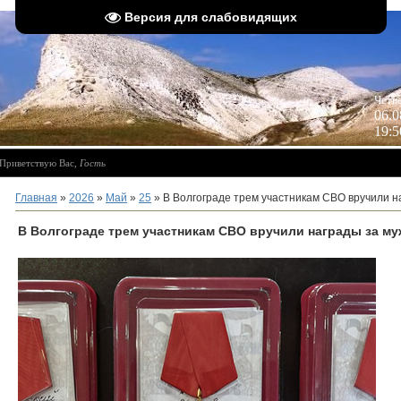
Версия для слабовидящих
 
Четв
06.0
19:5
Приветствую Вас
,
Гость
Главная
»
2026
»
Май
»
25
» В Волгограде трем участникам СВО вручили н
В Волгограде трем участникам СВО вручили награды за му