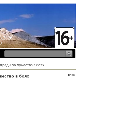
ерг
8.2026
0
аграды за мужество в боях
жество в боях
12:33