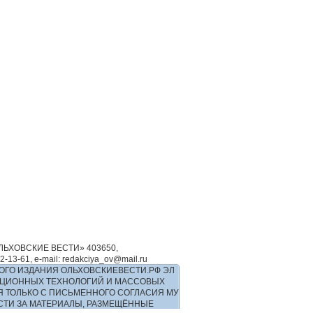
ЬХОВСКИЕ ВЕСТИ» 403650,
-61, e-mail: redakciya_ov@mail.ru
ОГО ИЗДАНИЯ ОЛЬХОВСКИЕВЕСТИ.РФ ЭЛ
РМАЦИОННЫХ ТЕХНОЛОГИЙ И МАССОВЫХ
Я ТОЛЬКО С ПИСЬМЕННОГО СОГЛАСИЯ МУ
ОСТИ ЗА МАТЕРИАЛЫ, РАЗМЕЩЁННЫЕ