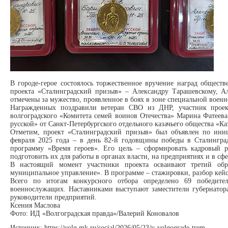
В городе-герое состоялось торжественное вручение наград общест
проекта «Сталинградский призыв» – Александру Тарашевскому, А
отмечены за мужество, проявленное в боях в зоне специальной воен
Награжденных поздравили ветеран СВО из ДНР, участник проек
волгоградского «Комитета семей воинов Отечества» Марина Фатеев
русской» от Санкт-Петербургского отдельного казачьего общества «Ка
Отметим, проект «Сталинградский призыв» был объявлен по иниц
февраля 2025 года – в день 82-й годовщины победы в Сталингра
программу «Время героев». Его цель – сформировать кадровый р
подготовить их для работы в органах власти, на предприятиях и в сф
В настоящий момент участники проекта осваивают третий обр
муниципальное управление». В программе – стажировки, разбор кейс
Всего по итогам конкурсного отбора определено 69 победите
военнослужащих. Наставниками выступают заместители губернатора
руководители предприятий.
Ксения Маслова
Фото: ИД «Волгоградская правда»/Валерий Коновалов
Источник: https://volg.mk.ru/social/2026/05/23/v-volgograde-trem-