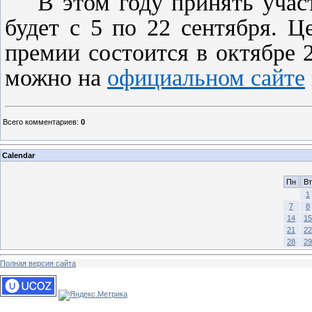
В этом году принять уча
будет с 5 по 22 сентября. 
премии состоится в октябре 2
можно на
официальном сайте
Всего комментариев
:
0
Calendar
Пн
Вт
1
7
8
14
15
21
22
28
29
Полная версия сайта