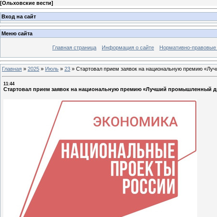
[
Ольховские вести
]
Вход на сайт
Меню сайта
Главная страница
Информация о сайте
Нормативно-правовые
Главная
»
2025
»
Июль
»
23
»
Стартовал прием заявок на национальную премию «Лу
11:44
Стартовал прием заявок на национальную премию «Лучший промышленный д