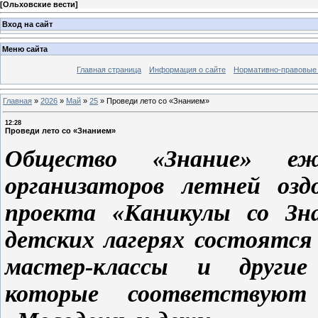
[
Ольховские вести
]
Вход на сайт
Меню сайта
Главная страница
Информация о сайте
Нормативно-правовые
Главная
»
2026
»
Май
»
25
»
Проведи лето со «Знанием»
12:28
Проведи лето со «Знанием»
Общество «Знание» еж
организаторов летней озд
проекта «Каникулы со Зн
детских лагерях состоятся
мастер-классы и другие
которые соответствуют