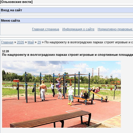
[
Ольховские вести
]
Вход на сайт
Меню сайта
Главная страница
Информация о сайте
Нормативно-правовые
Главная
»
2026
»
Май
»
29
»
По нацпроекту в волгоградских парках строят игровые и
12:28
По нацпроекту в волгоградских парках строят игровые и спортивные площад