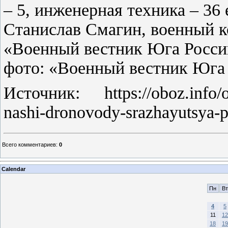
– 5, инженерная техника – 36
Станислав Смагин, военный 
«Военный вестник Юга Росси
фото: «Военный вестник Юга 
Источник: https://oboz.info/of
nashi-dronovody-srazhayutsya-pr
Всего комментариев
:
0
Calendar
Пн
Вт
4
5
11
12
18
19