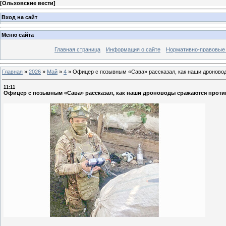
[
Ольховские вести
]
Вход на сайт
Меню сайта
Главная страница
Информация о сайте
Нормативно-правовые
Главная
»
2026
»
Май
»
4
»
Офицер с позывным «Сава» рассказал, как наши дронов
11:11
Офицер с позывным «Сава» рассказал, как наши дроноводы сражаются прот