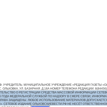
. УЧРЕДИТЕЛЬ: МУНИЦИПАЛЬНОЕ УЧРЕЖДЕНИЕ «РЕДАКЦИЯ ГАЗЕТЫ «ОЛ
 ОЛЬХОВКА, УЛ. БАЗАРНАЯ. Д.18А НОМЕР ТЕЛЕФОНА РЕДАКЦИИ: 8(84456)2-13
ИДЕТЕЛЬСТВО О РЕГИСТРАЦИИ СРЕДСТВА МАССОВОЙ ИНФОРМАЦИИ СЕТЕВ
016 ГОДА ФЕДЕРАЛЬНОЙ СЛУЖБОЙ ПО НАДЗОРУ В СФЕРЕ СВЯЗИ, ИНФО
ПРАВА ЗАЩИЩЕНЫ. ЛЮБОЕ ИСПОЛЬЗОВАНИЕ МАТЕРИАЛОВ ДОПУСКАЕТС
И». СЕТЕВОЕ ИЗДАНИЕ ОЛЬХОВСКИЕВЕСТИ.РФ НЕ НЕСЁТ ОТВЕТСТВЕНН