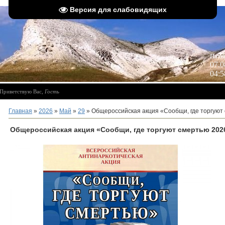
Версия для слабовидящих
 
Пятн
07.0
04:5
Приветствую Вас
,
Гость
Главная
»
2026
»
Май
»
29
» Общероссийская акция «Сообщи, где торгуют
Общероссийская акция «Сообщи, где торгуют смертью 202