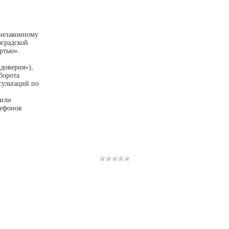
 незаконному
оградской
ртью».
доверия»),
борота
сультаций по
 или
лефонов