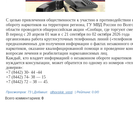
С целью привлечения общественности к участию в противодействии
обороту наркотиков на территории региона, ГУ МВД России по Волг
области проводится общероссийская акции «Сообщи, где торгуют сме
В период с 20 апреля 01 мая и с 21 сентября по 02 октября 2026 года
организована работа круглосуточных телефонных линий («телефонов 
предназначенных для получения информации о фактах незаконного о
наркотиков, оказание квалифицированной помощи и проведение кон
вопросам лечения и реабилитации наркозависимых лиц.
Каждый, кто владеет информацией о незаконном обороте наркотиков
нуждается консультации, может обратится по одному из номеров «те
доверия»:
+7 (8442) 30- 44 -44
+7 (8442) 74- 38 — 15
+7 (8442) 72 – 38 — 45.
Просмотров
:
73
|
Добавил
:
olhovskie_vesti
|
Рейтинг
:
0.0
/
0
Всего комментариев
:
0