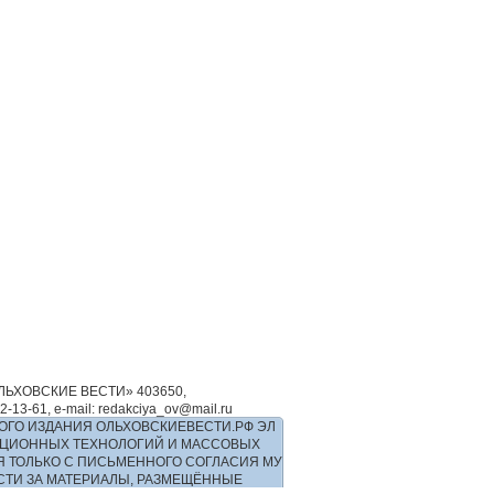
ЬХОВСКИЕ ВЕСТИ» 403650,
-61, e-mail: redakciya_ov@mail.ru
ОГО ИЗДАНИЯ ОЛЬХОВСКИЕВЕСТИ.РФ ЭЛ
РМАЦИОННЫХ ТЕХНОЛОГИЙ И МАССОВЫХ
Я ТОЛЬКО С ПИСЬМЕННОГО СОГЛАСИЯ МУ
ОСТИ ЗА МАТЕРИАЛЫ, РАЗМЕЩЁННЫЕ