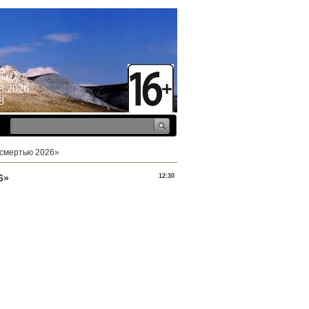
ица
8.2026
8
 смертью 2026»
6»
12:30